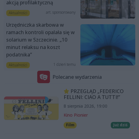
akcją profilaktyczną
art. sponsorowany
Aktualności
Urzędniczka skarbowa w
ramach kontroli opalała się w
solarium w Szczecinie. „10
minut relaksu na koszt
podatnika”
1 dzień temu
Aktualności
Polecane wydarzenia
PRZEGLĄD „FEDERICO
FELLINI: CIAO A TUTTI!”
8 sierpnia 2026, 19:00
Kino Pionier
Film
Już dziś