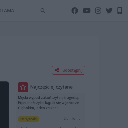
KLAMA
Udostępnij
Najczęściej czytane
Męski wypad zakończył się tragedią.
Pijani mężczyźni kąpali się w Jeziorze
Głębokim, jeden zniknął
2 dni temu
Na sygnale