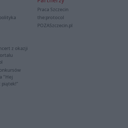
Partnerzy
Praca Szczecin
polityka
the:protocol
POZASzczecin.pl
cert z okazji
ortalu
pl
konkursów
a "Hej
t piątek!"