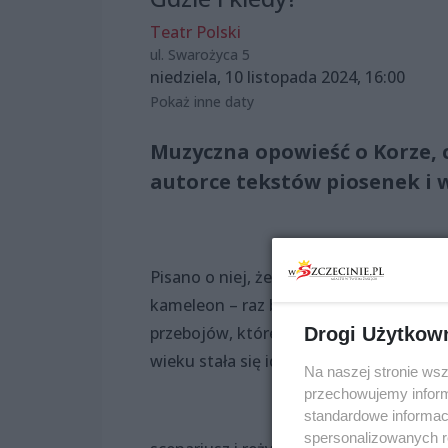
Teatr Polski
ul. Swarożyca 5
niedziela, 10 listopada 2024, 16:00
Pokaż inne daty
Muzyczna opowieść o Korze, 
autorce tekstów piosenek i w
Pisano o niej, że jest wieczną hipiską i
kameleon – raz była drapieżna, a za c
przebojów, które na stałe weszły do ka
Drogi Użytkow
wieku stała się idolką tłumów, gwiazdą,
Na naszej stronie ws
przechowujemy informa
standardowe informac
spersonalizowanych re