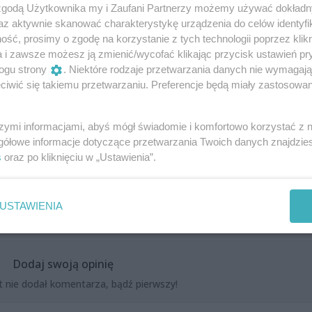
 zgodą Użytkownika my i Zaufani Partnerzy możemy używać dokład
az aktywnie skanować charakterystykę urządzenia do celów identyfi
ranowski
ść, prosimy o zgodę na korzystanie z tych technologii poprzez klikn
a i zawsze możesz ją zmienić/wycofać klikając przycisk ustawień pr
ogu strony
. Niektóre rodzaje przetwarzania danych nie wymagaj
iwić się takiemu przetwarzaniu. Preferencje będą miały zastosowania
f Baranowski, Łukasz Wons (gościnnie)
szymi informacjami, abyś mógł świadomie i komfortowo korzystać z
gółowe informacje dotyczące przetwarzania Twoich danych znajdzi
s
oraz po kliknięciu w „Ustawienia”.
USTAWIENIA
Dodaj swoją opinię
t nie dodał komentarza, bądź pierwszy!