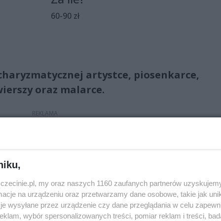
60-90 zł
charyzmatycznej artystce, piosenkarce,
ierszy oraz malarce.
 rockową poetką. Scena była jej żywiołem, tu zmieniała się ja
hwilę liryczna. Wraz z grupą Maanam wylansowała mnóstwo
nonu polskiej muzyki rozrywkowej. W latach 80. ubiegłego
niku,
 jakiej dotąd nie było w polskim show-biznesie.
zczecinie.pl, my oraz naszych 1160 zaufanych partnerów uzyskujemy
cje na urządzeniu oraz przetwarzamy dane osobowe, takie jak unika
je wysyłane przez urządzenie czy dane przeglądania w celu zapewn
klam, wybór spersonalizowanych treści, pomiar reklam i treści, bad