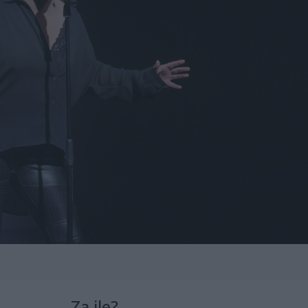
Za ile?