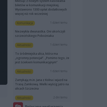
Miesiąc z nowym system kasowania
biletów w komunikacji miejskiej.
Wystawiono 1300 opłat dodatkowych
więcej niż rok wcześniej
1 dzień temu
Komunikacja
Niezwykła dwunastka. Oni ukończyli
szczecińskiego Pobożniaka
1 dzień temu
Aktualności
To śródmiejska ulica, która ma
„ogromny potencjał”. „Pomimo tego, że
jest ściekiem komunikacyjnym”
1 dzień temu
Aktualności
Zamykają m.in. Jana z Kolna i wjazd na
Trasę Zamkową. Wielki wyścig jutro na
ulicach Szczecina
2 dni temu
Aktualności
Polecane wydarzenia