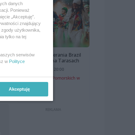
nych danych
kacji. Ponieważ
ięcie „Akceptuję”.
ywatności znajdujący
ą zgody użytkownika,
 tylko na tej
Bloco Pomerania Brazil
 naszych serwisów
Show | Lato na Tarasach
esz w
Polityce
7 sierpnia 2026, 20:00
Zamek Książąt Pomorskich w
Szczecinie
Akceptuję
Koncerty