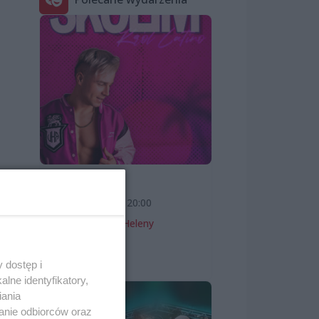
SKOLIM
k
7 sierpnia 2026, 20:00
Teatr Letni im. Heleny
Majdaniec
Koncerty
 dostęp i
lne identyfikatory,
iania
anie odbiorców oraz