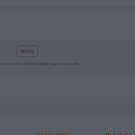
Wyślij
roniony dzięki reCAPTCHA od Google:
Prywatność
|
Warunki
.