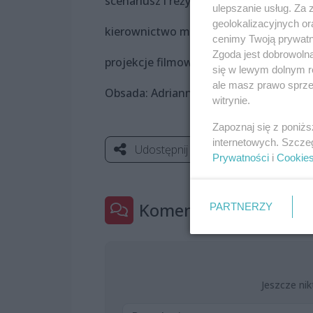
scenariusz i reżyseria: Adam Opatowicz
ulepszanie usług. Za
geolokalizacyjnych or
kierownictwo muzyczne: Krzysztof Ba
cenimy Twoją prywatno
Zgoda jest dobrowoln
projekcje filmowe: Michał Materna
się w lewym dolnym r
ale masz prawo sprzec
Obsada: Adrianna Szymańska, Krzyszto
witrynie.
Zapoznaj się z poniż
internetowych. Szcze
Udostępnij
Prywatności
i
Cookie
Komentarze
PARTNERZY
0
Jeszcze nik