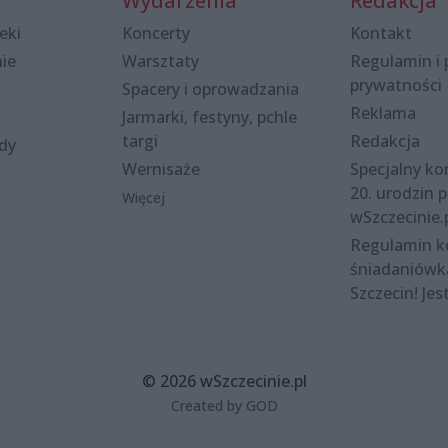
Wydarzenia
Redakcja
eki
Koncerty
Kontakt
nie
Warsztaty
Regulamin i 
prywatności
Spacery i oprowadzania
Reklama
Jarmarki, festyny, pchle
targi
Redakcja
ody
Wernisaże
Specjalny kon
20. urodzin p
Więcej
wSzczecinie.
Regulamin 
śniadaniówk
Szczecin! Jes
© 2026 wSzczecinie.pl
Created by GOD