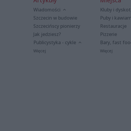
Artykuły
Miejsca
Wiadomości
Kluby i dyskot
Szczecin w budowie
Puby i kawiar
Szczecińscy pionierzy
Restauracje
Jak jedziesz?
Pizzerie
Publicystyka - cykle
Bary, fast fo
Więcej
Więcej