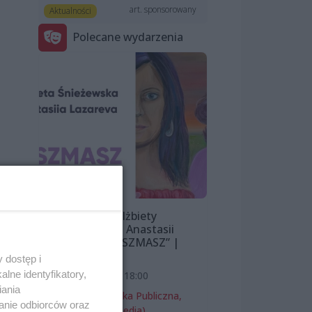
art. sponsorowany
Aktualności
Polecane wydarzenia
k
Wystawa Elżbiety
Śnieżewskiej i Anastasii
Lazarevej „MISZMASZ” |
wernisaż
 dostęp i
lne identyfikatory,
7 sierpnia 2026, 18:00
iania
Miejska Biblioteka Publiczna,
anie odbiorców oraz
filia nr 54 (ProMedia)