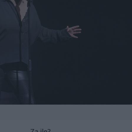
Za ile?