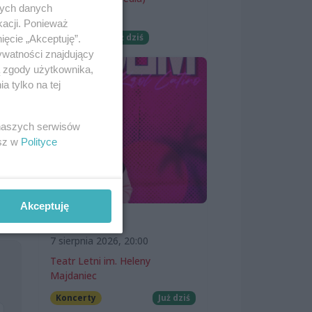
nych danych
Wernisaże
kacji. Ponieważ
Darmowe
Już dziś
ięcie „Akceptuję”.
ywatności znajdujący
ą zgody użytkownika,
 tylko na tej
 naszych serwisów
esz w
Polityce
Akceptuję
SKOLIM
7 sierpnia 2026, 20:00
Teatr Letni im. Heleny
Majdaniec
Koncerty
Już dziś