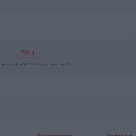
Wyślij
roniony dzięki reCAPTCHA od Google:
Prywatność
|
Warunki
.