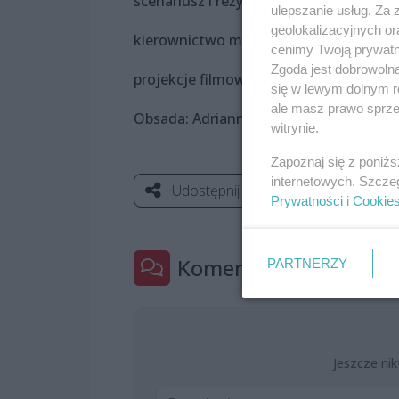
scenariusz i reżyseria: Adam Opatowicz
ulepszanie usług. Za
geolokalizacyjnych or
kierownictwo muzyczne: Krzysztof Ba
cenimy Twoją prywatno
Zgoda jest dobrowoln
projekcje filmowe: Michał Materna
się w lewym dolnym r
ale masz prawo sprzec
Obsada: Adrianna Szymańska, Krzyszto
witrynie.
Zapoznaj się z poniż
internetowych. Szcze
Udostępnij
Prywatności
i
Cookie
Komentarze
PARTNERZY
0
Jeszcze nik