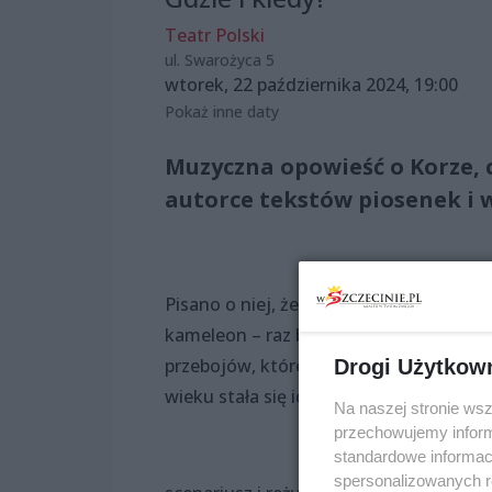
Teatr Polski
ul. Swarożyca 5
wtorek, 22 października 2024, 19:00
Pokaż inne daty
Muzyczna opowieść o Korze, 
autorce tekstów piosenek i w
Pisano o niej, że jest wieczną hipiską i
kameleon – raz była drapieżna, a za c
przebojów, które na stałe weszły do ka
Drogi Użytkow
wieku stała się idolką tłumów, gwiazdą,
Na naszej stronie ws
przechowujemy informa
standardowe informac
spersonalizowanych re