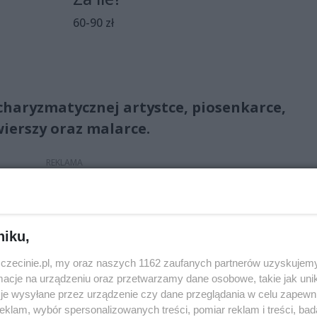
60-90 zł
charyzmatycznej artystce, piosenkarce,
ierszy oraz malarce.
 rockową poetką. Scena była jej żywiołem, tu zmieniała się ja
hwilę liryczna. Wraz z grupą Maanam wylansowała mnóstwo
nonu polskiej muzyki rozrywkowej. W latach 80. ubiegłego
niku,
 jakiej dotąd nie było w polskim show-biznesie.
zczecinie.pl, my oraz naszych 1162 zaufanych partnerów uzyskujemy
cje na urządzeniu oraz przetwarzamy dane osobowe, takie jak unika
je wysyłane przez urządzenie czy dane przeglądania w celu zapewn
klam, wybór spersonalizowanych treści, pomiar reklam i treści, bad