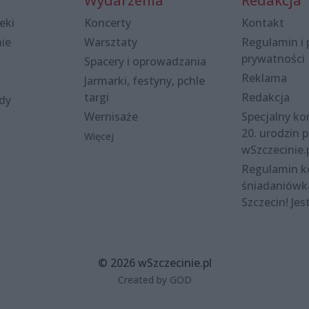
Wydarzenia
Redakcja
eki
Koncerty
Kontakt
nie
Warsztaty
Regulamin i 
prywatności
Spacery i oprowadzania
Reklama
Jarmarki, festyny, pchle
targi
Redakcja
ody
Wernisaże
Specjalny kon
20. urodzin p
Więcej
wSzczecinie.
Regulamin 
śniadaniówk
Szczecin! Jes
© 2026 wSzczecinie.pl
Created by GOD