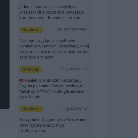
Jedno z najbardziej niezwykłych
przedszkoli w Szczecinie. Dwa języki,
kort tenisowy i drzemki na mrozie
art. sponsorowany
Aktualności
Tak będą wyglądać zabytkowe
kamienice w centrum Szczecina! „Do tej
pory to nie było możliwe w historycznej
zabudowie miasta”
16 godzin temu
Inwestycje
Haniebny wpis członka zarządu
Pogoni po śmierci Morozowskiego:
“niech spie***la”. Haditaghi nie chce
go w klubie
11 godzin temu
Aktualności
Nowy punkt Diagnostyki w Szczecinie
otworzył się wraz z akcją
profilaktyczną