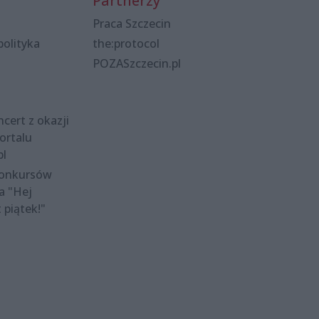
Partnerzy
Praca Szczecin
polityka
the:protocol
POZASzczecin.pl
cert z okazji
ortalu
pl
konkursów
a "Hej
t piątek!"