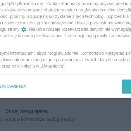
 zgodą Użytkownika my i Zaufani Partnerzy możemy używać dokład
az aktywnie skanować charakterystykę urządzenia do celów identyfi
ranowski
ść, prosimy o zgodę na korzystanie z tych technologii poprzez klikn
a i zawsze możesz ją zmienić/wycofać klikając przycisk ustawień pr
ogu strony
. Niektóre rodzaje przetwarzania danych nie wymagaj
iwić się takiemu przetwarzaniu. Preferencje będą miały zastosowania
f Baranowski, Łukasz Wons (gościnnie)
szymi informacjami, abyś mógł świadomie i komfortowo korzystać z
gółowe informacje dotyczące przetwarzania Twoich danych znajdzi
s
oraz po kliknięciu w „Ustawienia”.
USTAWIENIA
Dodaj swoją opinię
t nie dodał komentarza, bądź pierwszy!