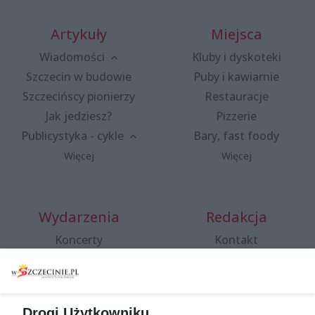
Artykuły
Miejsca
Wiadomości
Kluby i dyskoteki
Szczecin w budowie
Puby i kawiarnie
Szczecińscy pionierzy
Restauracje
Jak jedziesz?
Pizzerie
Publicystyka - cykle
Bary, fast foody
Więcej
Więcej
Wydarzenia
Redakcja
Koncerty
Kontakt
Warsztaty
Regulamin i polityka
prywatności
Spacery i oprowadzania
Reklama
Jarmarki, festyny, pchle
Drogi Użytkowniku,