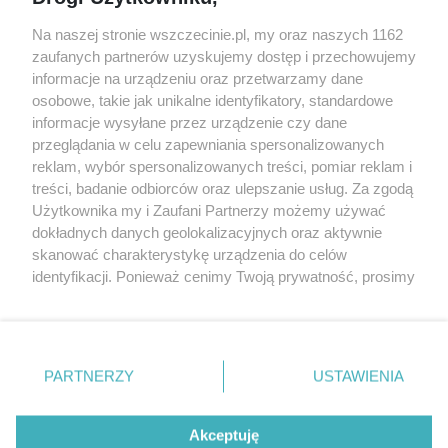
targi
Redakcja
Wernisaże
Specjalny koncert z okazji
Na naszej stronie wszczecinie.pl, my oraz naszych 1162
20. urodzin portalu
zaufanych partnerów uzyskujemy dostęp i przechowujemy
Więcej
wSzczecinie.pl
informacje na urządzeniu oraz przetwarzamy dane
osobowe, takie jak unikalne identyfikatory, standardowe
Regulamin konkursów
informacje wysyłane przez urządzenie czy dane
śniadaniówka "Hej
przeglądania w celu zapewniania spersonalizowanych
Szczecin! Jest piątek!"
reklam, wybór spersonalizowanych treści, pomiar reklam i
treści, badanie odbiorców oraz ulepszanie usług. Za zgodą
Użytkownika my i Zaufani Partnerzy możemy używać
dokładnych danych geolokalizacyjnych oraz aktywnie
Partnerzy
skanować charakterystykę urządzenia do celów
Praca Szczecin
identyfikacji. Ponieważ cenimy Twoją prywatność, prosimy
o zgodę na korzystanie z tych technologii poprzez
the:protocol
kliknięcie „Akceptuję”. Zgoda jest dobrowolna i zawsze
POZASzczecin.pl
możesz ją zmienić/wycofać klikając przycisk ustawień
prywatności znajdujący się w lewym dolnym rogu strony
PARTNERZY
USTAWIENIA
. Niektóre rodzaje przetwarzania danych nie wymagają
zgody użytkownika, ale masz prawo sprzeciwić się
© 2026 wSzczecinie.pl
takiemu przetwarzaniu. Preferencje będą miały
Akceptuję
Created by GOD