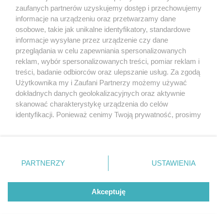
20. urodzin portalu
zaufanych partnerów uzyskujemy dostęp i przechowujemy
Więcej
wSzczecinie.pl
informacje na urządzeniu oraz przetwarzamy dane
osobowe, takie jak unikalne identyfikatory, standardowe
Regulamin konkursów
informacje wysyłane przez urządzenie czy dane
śniadaniówka "Hej
przeglądania w celu zapewniania spersonalizowanych
Szczecin! Jest piątek!"
reklam, wybór spersonalizowanych treści, pomiar reklam i
treści, badanie odbiorców oraz ulepszanie usług. Za zgodą
Użytkownika my i Zaufani Partnerzy możemy używać
dokładnych danych geolokalizacyjnych oraz aktywnie
Partnerzy
skanować charakterystykę urządzenia do celów
Praca Szczecin
identyfikacji. Ponieważ cenimy Twoją prywatność, prosimy
o zgodę na korzystanie z tych technologii poprzez
the:protocol
kliknięcie „Akceptuję”. Zgoda jest dobrowolna i zawsze
POZASzczecin.pl
możesz ją zmienić/wycofać klikając przycisk ustawień
prywatności znajdujący się w lewym dolnym rogu strony
PARTNERZY
USTAWIENIA
. Niektóre rodzaje przetwarzania danych nie wymagają
zgody użytkownika, ale masz prawo sprzeciwić się
© 2026 wSzczecinie.pl
takiemu przetwarzaniu. Preferencje będą miały
Akceptuję
Created by GOD
zastosowania tylko na tej witrynie.