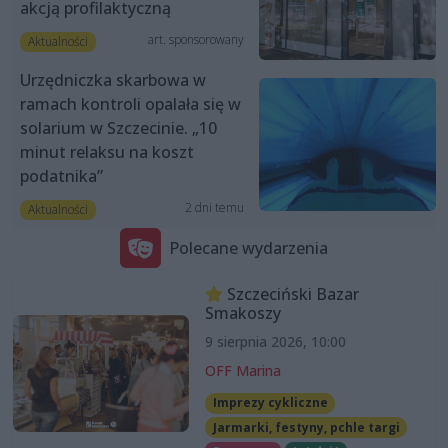
akcją profilaktyczną
art. sponsorowany
Aktualności
Urzędniczka skarbowa w
ramach kontroli opalała się w
solarium w Szczecinie. „10
minut relaksu na koszt
podatnika”
2 dni temu
Aktualności
Polecane wydarzenia
Szczeciński Bazar
Smakoszy
9 sierpnia 2026, 10:00
OFF Marina
Imprezy cykliczne
Jarmarki, festyny, pchle targi