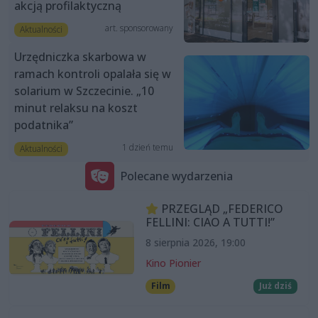
akcją profilaktyczną
art. sponsorowany
Aktualności
Urzędniczka skarbowa w
ramach kontroli opalała się w
solarium w Szczecinie. „10
minut relaksu na koszt
podatnika”
1 dzień temu
Aktualności
Polecane wydarzenia
PRZEGLĄD „FEDERICO
FELLINI: CIAO A TUTTI!”
8 sierpnia 2026, 19:00
Kino Pionier
Film
Już dziś