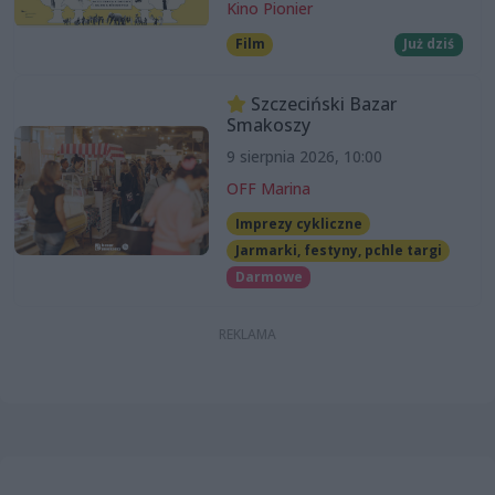
Kino Pionier
Film
Już dziś
Szczeciński Bazar
Smakoszy
9 sierpnia 2026, 10:00
OFF Marina
Imprezy cykliczne
Jarmarki, festyny, pchle targi
Darmowe