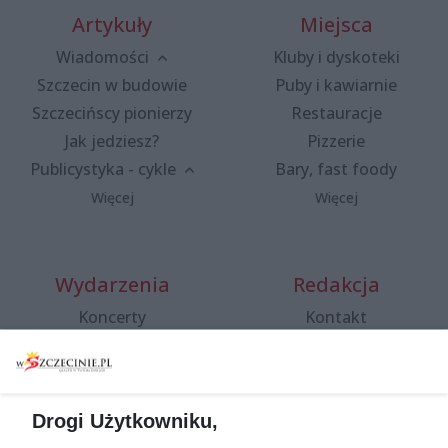
Artykuły
Miejsca
Wiadomości
Kluby i dyskoteki
Szczecin w budowie
Puby i kawiarnie
Szczecińscy pionierzy
Restauracje
Jak jedziesz?
Pizzerie
Publicystyka - cykle
Bary, fast foody
Więcej
Więcej
Wydarzenia
Redakcja
Koncerty
Kontakt
Warsztaty
Regulamin i polityka
prywatności
Spacery i oprowadzania
Reklama
Jarmarki, festyny, pchle
Drogi Użytkowniku,
targi
Redakcja