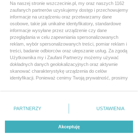
Wernisaże
Specjalny koncert z okazji
Na naszej stronie wszczecinie.pl, my oraz naszych 1162
20. urodzin portalu
zaufanych partnerów uzyskujemy dostęp i przechowujemy
Więcej
wSzczecinie.pl
informacje na urządzeniu oraz przetwarzamy dane
osobowe, takie jak unikalne identyfikatory, standardowe
Regulamin konkursów
informacje wysyłane przez urządzenie czy dane
śniadaniówka "Hej
przeglądania w celu zapewniania spersonalizowanych
Szczecin! Jest piątek!"
reklam, wybór spersonalizowanych treści, pomiar reklam i
treści, badanie odbiorców oraz ulepszanie usług. Za zgodą
Użytkownika my i Zaufani Partnerzy możemy używać
dokładnych danych geolokalizacyjnych oraz aktywnie
Partnerzy
skanować charakterystykę urządzenia do celów
Praca Szczecin
identyfikacji. Ponieważ cenimy Twoją prywatność, prosimy
o zgodę na korzystanie z tych technologii poprzez
the:protocol
kliknięcie „Akceptuję”. Zgoda jest dobrowolna i zawsze
POZASzczecin.pl
możesz ją zmienić/wycofać klikając przycisk ustawień
prywatności znajdujący się w lewym dolnym rogu strony
PARTNERZY
USTAWIENIA
. Niektóre rodzaje przetwarzania danych nie wymagają
zgody użytkownika, ale masz prawo sprzeciwić się
© 2026 wSzczecinie.pl
takiemu przetwarzaniu. Preferencje będą miały
Akceptuję
Created by GOD
zastosowania tylko na tej witrynie.