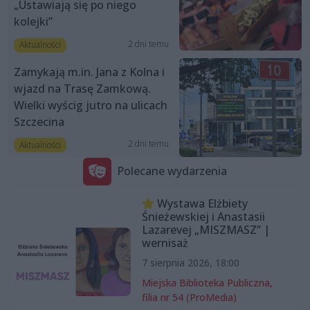
„Ustawiają się po niego
kolejki”
2 dni temu
Aktualności
Zamykają m.in. Jana z Kolna i
wjazd na Trasę Zamkową.
Wielki wyścig jutro na ulicach
Szczecina
2 dni temu
Aktualności
Polecane wydarzenia
Wystawa Elżbiety
Śnieżewskiej i Anastasii
Lazarevej „MISZMASZ” |
wernisaż
7 sierpnia 2026, 18:00
Miejska Biblioteka Publiczna,
filia nr 54 (ProMedia)