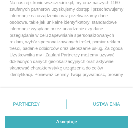
Wernisaże
Specjalny koncert z okazji
Na naszej stronie wszczecinie.pl, my oraz naszych 1160
20. urodzin portalu
zaufanych partnerów uzyskujemy dostęp i przechowujemy
Więcej
wSzczecinie.pl
informacje na urządzeniu oraz przetwarzamy dane
osobowe, takie jak unikalne identyfikatory, standardowe
Regulamin konkursów
informacje wysyłane przez urządzenie czy dane
śniadaniówka "Hej
przeglądania w celu zapewniania spersonalizowanych
Szczecin! Jest piątek!"
reklam, wybór spersonalizowanych treści, pomiar reklam i
treści, badanie odbiorców oraz ulepszanie usług. Za zgodą
Użytkownika my i Zaufani Partnerzy możemy używać
dokładnych danych geolokalizacyjnych oraz aktywnie
Partnerzy
skanować charakterystykę urządzenia do celów
Praca Szczecin
identyfikacji. Ponieważ cenimy Twoją prywatność, prosimy
o zgodę na korzystanie z tych technologii poprzez
the:protocol
kliknięcie „Akceptuję”. Zgoda jest dobrowolna i zawsze
POZASzczecin.pl
możesz ją zmienić/wycofać klikając przycisk ustawień
prywatności znajdujący się w lewym dolnym rogu strony
PARTNERZY
USTAWIENIA
. Niektóre rodzaje przetwarzania danych nie wymagają
zgody użytkownika, ale masz prawo sprzeciwić się
© 2026 wSzczecinie.pl
takiemu przetwarzaniu. Preferencje będą miały
Akceptuję
Created by GOD
zastosowania tylko na tej witrynie.