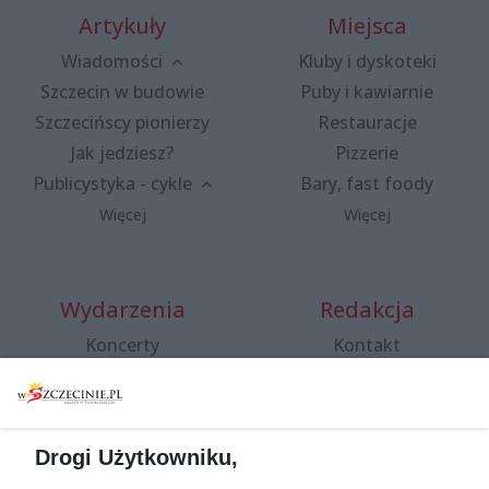
Artykuły
Miejsca
Wiadomości
Kluby i dyskoteki
Szczecin w budowie
Puby i kawiarnie
Szczecińscy pionierzy
Restauracje
Jak jedziesz?
Pizzerie
Publicystyka - cykle
Bary, fast foody
Więcej
Więcej
Wydarzenia
Redakcja
Koncerty
Kontakt
Warsztaty
Regulamin i polityka
prywatności
Spacery i oprowadzania
Reklama
Jarmarki, festyny, pchle
Drogi Użytkowniku,
targi
Redakcja