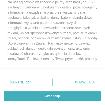
Wernisaże
Specjalny koncert z okazji
Na naszej stronie wszczecinie.pl, my oraz naszych 1160
20. urodzin portalu
zaufanych partnerów uzyskujemy dostęp i przechowujemy
Więcej
wSzczecinie.pl
informacje na urządzeniu oraz przetwarzamy dane
osobowe, takie jak unikalne identyfikatory, standardowe
Regulamin konkursów
informacje wysyłane przez urządzenie czy dane
śniadaniówka "Hej
przeglądania w celu zapewniania spersonalizowanych
Szczecin! Jest piątek!"
reklam, wybór spersonalizowanych treści, pomiar reklam i
treści, badanie odbiorców oraz ulepszanie usług. Za zgodą
Użytkownika my i Zaufani Partnerzy możemy używać
dokładnych danych geolokalizacyjnych oraz aktywnie
Partnerzy
skanować charakterystykę urządzenia do celów
Praca Szczecin
identyfikacji. Ponieważ cenimy Twoją prywatność, prosimy
o zgodę na korzystanie z tych technologii poprzez
the:protocol
kliknięcie „Akceptuję”. Zgoda jest dobrowolna i zawsze
POZASzczecin.pl
możesz ją zmienić/wycofać klikając przycisk ustawień
prywatności znajdujący się w lewym dolnym rogu strony
PARTNERZY
USTAWIENIA
. Niektóre rodzaje przetwarzania danych nie wymagają
zgody użytkownika, ale masz prawo sprzeciwić się
© 2026 wSzczecinie.pl
takiemu przetwarzaniu. Preferencje będą miały
Akceptuję
Created by GOD
zastosowania tylko na tej witrynie.