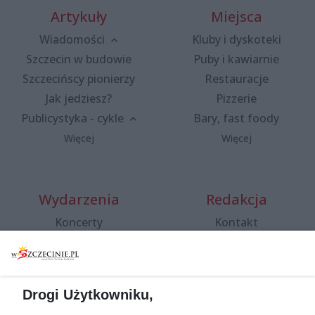
Artykuły
Miejsca
Wiadomości
Kluby i dyskoteki
Szczecin w budowie
Puby i kawiarnie
Szczecińscy pionierzy
Restauracje
Jak jedziesz?
Pizzerie
Publicystyka - cykle
Bary, fast foody
Więcej
Więcej
Wydarzenia
Redakcja
Koncerty
Kontakt
Warsztaty
Regulamin i polityka
prywatności
Spacery i oprowadzania
Reklama
Jarmarki, festyny, pchle
Drogi Użytkowniku,
targi
Redakcja