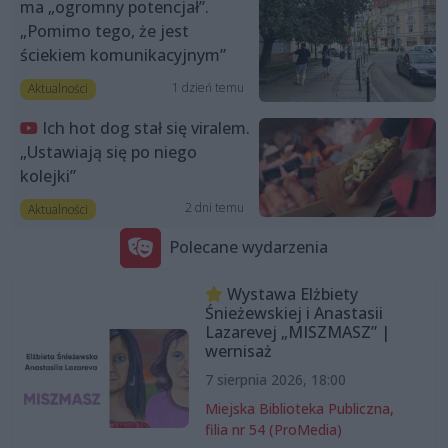
ma „ogromny potencjał”.
„Pomimo tego, że jest
ściekiem komunikacyjnym”
1 dzień temu
Aktualności
Ich hot dog stał się viralem.
„Ustawiają się po niego
kolejki”
2 dni temu
Aktualności
Polecane wydarzenia
Wystawa Elżbiety
Śnieżewskiej i Anastasii
Lazarevej „MISZMASZ” |
wernisaż
7 sierpnia 2026, 18:00
Miejska Biblioteka Publiczna,
filia nr 54 (ProMedia)