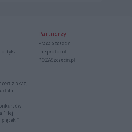
Partnerzy
Praca Szczecin
polityka
the:protocol
POZASzczecin.pl
cert z okazji
ortalu
pl
konkursów
a "Hej
t piątek!"