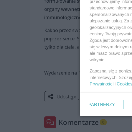
formułowania swoich myśli i celów, w t
przechowujemy informa
standardowe informac
organy wewnętrzne, system nerwowy, 
spersonalizowanych re
immunologicznego.
ulepszanie usług. Za
geolokalizacyjnych or
Kakao przez swoją naturę zachęca, żeby 
cenimy Twoją prywatno
poprzez serce. Stymuluje mózg, otwier
Zgoda jest dobrowoln
tylko dla ciała, ale również dla ducha”.
się w lewym dolnym r
ale masz prawo sprzec
witrynie.
Zapoznaj się z poniż
Wydarzenie na FB:
https://www.facebo
internetowych. Szcze
Prywatności
i
Cookie
Udostępnij
PARTNERZY
Komentarze
0