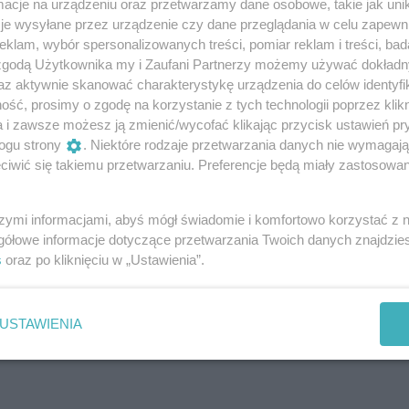
ym celów życiowych. Dźwięk oddziałuje również na nasze ci
cje na urządzeniu oraz przetwarzamy dane osobowe, takie jak unika
je wysyłane przez urządzenie czy dane przeglądania w celu zapewn
powodując głęboką relaksację i wzmocnienie systemu
klam, wybór spersonalizowanych treści, pomiar reklam i treści, bad
 zgodą Użytkownika my i Zaufani Partnerzy możemy używać dokład
az aktywnie skanować charakterystykę urządzenia do celów identyfi
zajrzeć w głąb siebie, ale i spojrzeć na świat zewnętrzny
ść, prosimy o zgodę na korzystanie z tych technologii poprzez klikn
a czakrę serca i pomaga odblokować emocje. Jest więc dobre
a i zawsze możesz ją zmienić/wycofać klikając przycisk ustawień pr
ogu strony
. Niektóre rodzaje przetwarzania danych nie wymagaj
iwić się takiemu przetwarzaniu. Preferencje będą miały zastosowania
szymi informacjami, abyś mógł świadomie i komfortowo korzystać z
ok.com/events/1259803502844614/
gółowe informacje dotyczące przetwarzania Twoich danych znajdzi
s
oraz po kliknięciu w „Ustawienia”.
USTAWIENIA