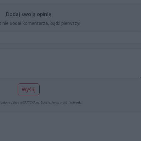
Dodaj swoją opinię
t nie dodał komentarza, bądź pierwszy!
Wyślij
roniony dzięki reCAPTCHA od Google:
Prywatność
|
Warunki
.