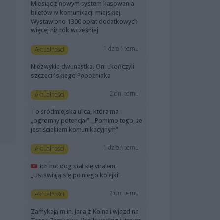
Miesiąc z nowym system kasowania
biletów w komunikacji miejskiej.
Wystawiono 1300 opłat dodatkowych
więcej niż rok wcześniej
1 dzień temu
Aktualności
Niezwykła dwunastka. Oni ukończyli
szczecińskiego Pobożniaka
2 dni temu
Aktualności
To śródmiejska ulica, która ma
„ogromny potencjał”. „Pomimo tego, że
jest ściekiem komunikacyjnym”
1 dzień temu
Aktualności
Ich hot dog stał się viralem.
„Ustawiają się po niego kolejki”
2 dni temu
Aktualności
Zamykają m.in. Jana z Kolna i wjazd na