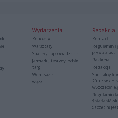
Wydarzenia
Redakcja
eki
Koncerty
Kontakt
nie
Warsztaty
Regulamin i 
prywatności
Spacery i oprowadzania
Reklama
Jarmarki, festyny, pchle
targi
Redakcja
ody
Wernisaże
Specjalny kon
20. urodzin p
Więcej
wSzczecinie.
Regulamin 
śniadaniówk
Szczecin! Jes