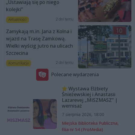
„Ustawiają się po niego
kolejki”
2 dni temu
Aktualności
Zamykają m.in. Jana z Kolna i
wjazd na Trasę Zamkową.
Wielki wyścig jutro na ulicach
Szczecina
2 dni temu
Komunikacja
Polecane wydarzenia
Wystawa Elżbiety
Śnieżewskiej i Anastasii
Lazarevej „MISZMASZ” |
wernisaż
7 sierpnia 2026, 18:00
Miejska Biblioteka Publiczna,
filia nr 54 (ProMedia)