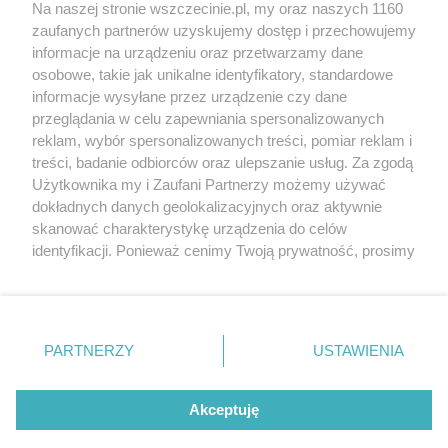
Wernisaże
Specjalny koncert z okazji
Na naszej stronie wszczecinie.pl, my oraz naszych 1160
20. urodzin portalu
zaufanych partnerów uzyskujemy dostęp i przechowujemy
Więcej
wSzczecinie.pl
informacje na urządzeniu oraz przetwarzamy dane
osobowe, takie jak unikalne identyfikatory, standardowe
Regulamin konkursów
informacje wysyłane przez urządzenie czy dane
śniadaniówka "Hej
przeglądania w celu zapewniania spersonalizowanych
Szczecin! Jest piątek!"
reklam, wybór spersonalizowanych treści, pomiar reklam i
treści, badanie odbiorców oraz ulepszanie usług. Za zgodą
Użytkownika my i Zaufani Partnerzy możemy używać
dokładnych danych geolokalizacyjnych oraz aktywnie
Partnerzy
skanować charakterystykę urządzenia do celów
Praca Szczecin
identyfikacji. Ponieważ cenimy Twoją prywatność, prosimy
o zgodę na korzystanie z tych technologii poprzez
the:protocol
kliknięcie „Akceptuję”. Zgoda jest dobrowolna i zawsze
POZASzczecin.pl
możesz ją zmienić/wycofać klikając przycisk ustawień
prywatności znajdujący się w lewym dolnym rogu strony
PARTNERZY
USTAWIENIA
. Niektóre rodzaje przetwarzania danych nie wymagają
zgody użytkownika, ale masz prawo sprzeciwić się
© 2026 wSzczecinie.pl
takiemu przetwarzaniu. Preferencje będą miały
Akceptuję
Created by GOD
zastosowania tylko na tej witrynie.