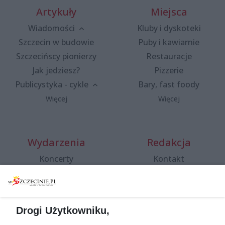
Artykuły
Miejsca
Wiadomości
Kluby i dyskoteki
Szczecin w budowie
Puby i kawiarnie
Szczecińscy pionierzy
Restauracje
Jak jedziesz?
Pizzerie
Publicystyka - cykle
Bary, fast foody
Więcej
Więcej
Wydarzenia
Redakcja
Koncerty
Kontakt
Warsztaty
Regulamin i polityka
prywatności
Spacery i oprowadzania
Reklama
Jarmarki, festyny, pchle
Drogi Użytkowniku,
targi
Redakcja