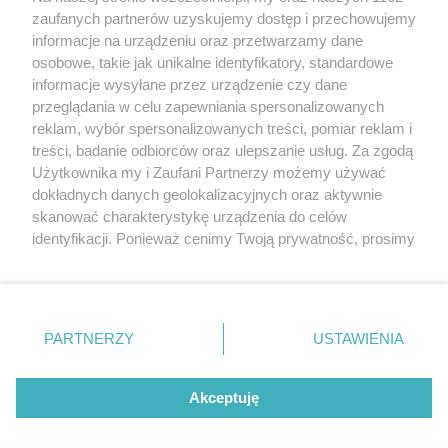
20. urodzin portalu
zaufanych partnerów uzyskujemy dostęp i przechowujemy
Więcej
wSzczecinie.pl
informacje na urządzeniu oraz przetwarzamy dane
osobowe, takie jak unikalne identyfikatory, standardowe
Regulamin konkursów
informacje wysyłane przez urządzenie czy dane
śniadaniówka "Hej
przeglądania w celu zapewniania spersonalizowanych
Szczecin! Jest piątek!"
reklam, wybór spersonalizowanych treści, pomiar reklam i
treści, badanie odbiorców oraz ulepszanie usług. Za zgodą
Użytkownika my i Zaufani Partnerzy możemy używać
dokładnych danych geolokalizacyjnych oraz aktywnie
Partnerzy
skanować charakterystykę urządzenia do celów
Praca Szczecin
identyfikacji. Ponieważ cenimy Twoją prywatność, prosimy
o zgodę na korzystanie z tych technologii poprzez
the:protocol
kliknięcie „Akceptuję”. Zgoda jest dobrowolna i zawsze
POZASzczecin.pl
możesz ją zmienić/wycofać klikając przycisk ustawień
prywatności znajdujący się w lewym dolnym rogu strony
PARTNERZY
USTAWIENIA
. Niektóre rodzaje przetwarzania danych nie wymagają
zgody użytkownika, ale masz prawo sprzeciwić się
© 2026 wSzczecinie.pl
takiemu przetwarzaniu. Preferencje będą miały
Akceptuję
Created by GOD
zastosowania tylko na tej witrynie.