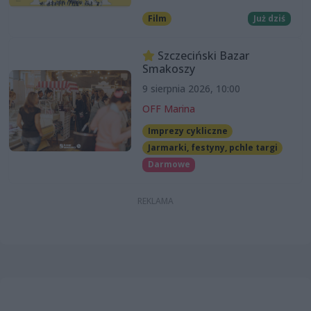
Film
Już dziś
Szczeciński Bazar
Smakoszy
9 sierpnia 2026, 10:00
OFF Marina
Imprezy cykliczne
Jarmarki, festyny, pchle targi
Darmowe