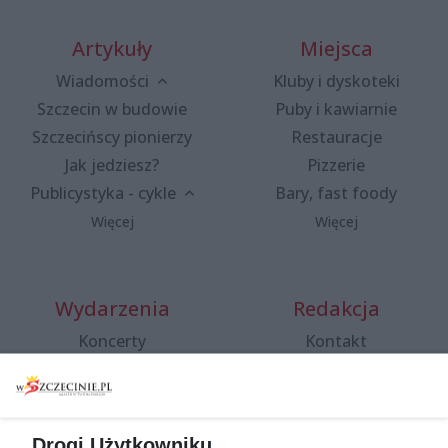
Artykuły
Miejsca
Wiadomości
Kluby i dyskoteki
Szczecin w budowie
Puby i kawiarnie
Szczecińscy pionierzy
Restauracje
Jak jedziesz?
Pizzerie
Publicystyka - cykle
Bary, fast foody
Więcej
Więcej
Wydarzenia
Redakcja
Koncerty
Kontakt
Warsztaty
Regulamin i polityka
prywatności
Spacery i oprowadzania
Reklama
Jarmarki, festyny, pchle
Drogi Użytkowniku,