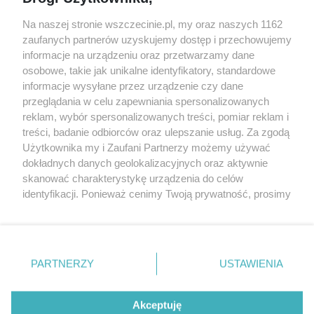
targi
Redakcja
Wernisaże
Specjalny koncert z okazji
Na naszej stronie wszczecinie.pl, my oraz naszych 1162
20. urodzin portalu
zaufanych partnerów uzyskujemy dostęp i przechowujemy
Więcej
wSzczecinie.pl
informacje na urządzeniu oraz przetwarzamy dane
osobowe, takie jak unikalne identyfikatory, standardowe
Regulamin konkursów
informacje wysyłane przez urządzenie czy dane
śniadaniówka "Hej
przeglądania w celu zapewniania spersonalizowanych
Szczecin! Jest piątek!"
reklam, wybór spersonalizowanych treści, pomiar reklam i
treści, badanie odbiorców oraz ulepszanie usług. Za zgodą
Użytkownika my i Zaufani Partnerzy możemy używać
dokładnych danych geolokalizacyjnych oraz aktywnie
Partnerzy
skanować charakterystykę urządzenia do celów
Praca Szczecin
identyfikacji. Ponieważ cenimy Twoją prywatność, prosimy
o zgodę na korzystanie z tych technologii poprzez
the:protocol
kliknięcie „Akceptuję”. Zgoda jest dobrowolna i zawsze
POZASzczecin.pl
możesz ją zmienić/wycofać klikając przycisk ustawień
prywatności znajdujący się w lewym dolnym rogu strony
PARTNERZY
USTAWIENIA
. Niektóre rodzaje przetwarzania danych nie wymagają
zgody użytkownika, ale masz prawo sprzeciwić się
© 2026 wSzczecinie.pl
takiemu przetwarzaniu. Preferencje będą miały
Akceptuję
Created by GOD