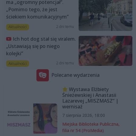
ma „ogromny potencjał”.
„Pomimo tego, że jest
ściekiem komunikacyjnym”
2 dni temu
Aktualności
Ich hot dog stał się viralem.
„Ustawiają się po niego
kolejki”
2 dni temu
Aktualności
Polecane wydarzenia
Wystawa Elżbiety
Śnieżewskiej i Anastasii
Lazarevej „MISZMASZ” |
wernisaż
7 sierpnia 2026, 18:00
Miejska Biblioteka Publiczna,
filia nr 54 (ProMedia)