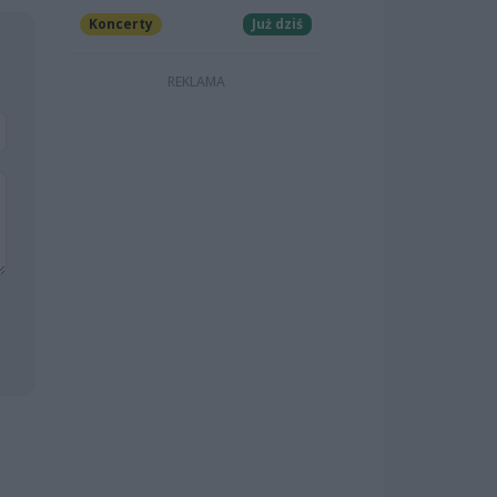
Koncerty
Już dziś