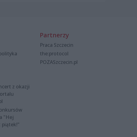
Partnerzy
Praca Szczecin
polityka
the:protocol
POZASzczecin.pl
cert z okazji
ortalu
pl
konkursów
a "Hej
t piątek!"