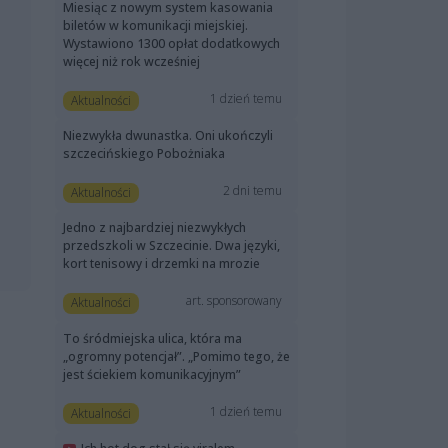
Miesiąc z nowym system kasowania
biletów w komunikacji miejskiej.
Wystawiono 1300 opłat dodatkowych
więcej niż rok wcześniej
1 dzień temu
Aktualności
Niezwykła dwunastka. Oni ukończyli
szczecińskiego Pobożniaka
2 dni temu
Aktualności
Jedno z najbardziej niezwykłych
przedszkoli w Szczecinie. Dwa języki,
kort tenisowy i drzemki na mrozie
art. sponsorowany
Aktualności
To śródmiejska ulica, która ma
„ogromny potencjał”. „Pomimo tego, że
jest ściekiem komunikacyjnym”
1 dzień temu
Aktualności