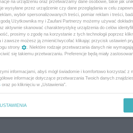
ym celów życiowych. Dźwięk oddziałuje również na nasze ci
cje na urządzeniu oraz przetwarzamy dane osobowe, takie jak unika
je wysyłane przez urządzenie czy dane przeglądania w celu zapewn
powodując głęboką relaksację i wzmocnienie systemu
klam, wybór spersonalizowanych treści, pomiar reklam i treści, bad
 zgodą Użytkownika my i Zaufani Partnerzy możemy używać dokład
az aktywnie skanować charakterystykę urządzenia do celów identyfi
zajrzeć w głąb siebie, ale i spojrzeć na świat zewnętrzny
ść, prosimy o zgodę na korzystanie z tych technologii poprzez klikn
a czakrę serca i pomaga odblokować emocje. Jest więc dobre
a i zawsze możesz ją zmienić/wycofać klikając przycisk ustawień pr
ogu strony
. Niektóre rodzaje przetwarzania danych nie wymagaj
iwić się takiemu przetwarzaniu. Preferencje będą miały zastosowania
szymi informacjami, abyś mógł świadomie i komfortowo korzystać z
ok.com/events/1259803502844614/
gółowe informacje dotyczące przetwarzania Twoich danych znajdzi
s
oraz po kliknięciu w „Ustawienia”.
USTAWIENIA