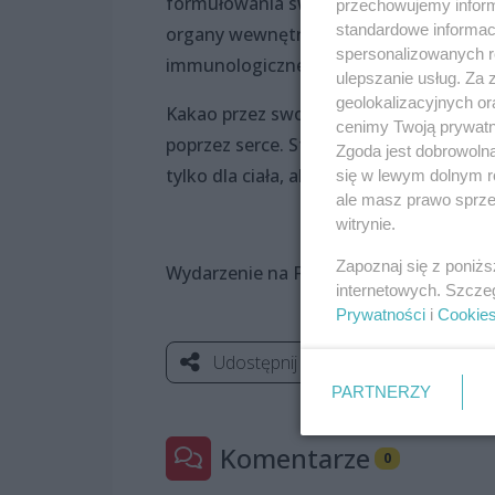
formułowania swoich myśli i celów, w t
przechowujemy informa
standardowe informac
organy wewnętrzne, system nerwowy, 
spersonalizowanych re
immunologicznego.
ulepszanie usług. Za
geolokalizacyjnych or
Kakao przez swoją naturę zachęca, żeby 
cenimy Twoją prywatno
poprzez serce. Stymuluje mózg, otwier
Zgoda jest dobrowoln
tylko dla ciała, ale również dla ducha”.
się w lewym dolnym r
ale masz prawo sprzec
witrynie.
Zapoznaj się z poniż
Wydarzenie na FB:
https://www.facebo
internetowych. Szcze
Prywatności
i
Cookie
Udostępnij
PARTNERZY
Komentarze
0