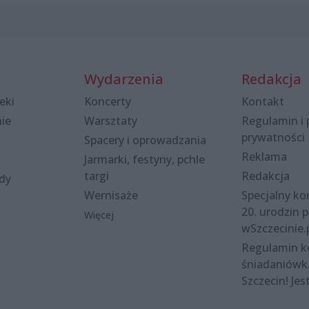
Wydarzenia
Redakcja
eki
Koncerty
Kontakt
nie
Warsztaty
Regulamin i 
prywatności
Spacery i oprowadzania
Reklama
Jarmarki, festyny, pchle
targi
Redakcja
ody
Wernisaże
Specjalny kon
20. urodzin p
Więcej
wSzczecinie.
Regulamin 
śniadaniówk
Szczecin! Jes