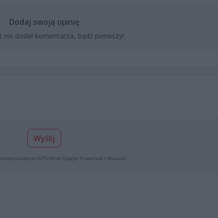
Dodaj swoją opinię
t nie dodał komentarza, bądź pierwszy!
Wyślij
roniony dzięki reCAPTCHA od Google:
Prywatność
|
Warunki
.