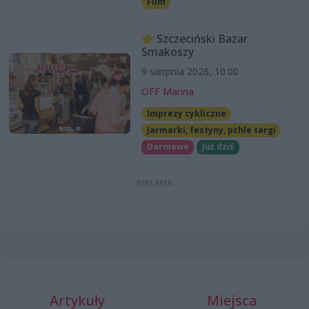
Film
Szczeciński Bazar
Smakoszy
9 sierpnia 2026, 10:00
OFF Marina
Imprezy cykliczne
Jarmarki, festyny, pchle targi
Darmowe
Już dziś
Artykuły
Miejsca