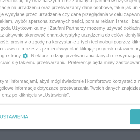
zczecinie.pl, my oraz naszych 1162 zaufanych partnerów uzyskujemy
czuć.
cje na urządzeniu oraz przetwarzamy dane osobowe, takie jak unika
je wysyłane przez urządzenie czy dane przeglądania w celu zapewn
klam, wybór spersonalizowanych treści, pomiar reklam i treści, bad
 zgodą Użytkownika my i Zaufani Partnerzy możemy używać dokład
concert.pl/event/koncert-muzyki-yanna-tiersena-przy-
az aktywnie skanować charakterystykę urządzenia do celów identyfi
ść, prosimy o zgodę na korzystanie z tych technologii poprzez klikn
a i zawsze możesz ją zmienić/wycofać klikając przycisk ustawień pr
ogu strony
. Niektóre rodzaje przetwarzania danych nie wymagaj
iwić się takiemu przetwarzaniu. Preferencje będą miały zastosowania
szymi informacjami, abyś mógł świadomie i komfortowo korzystać z
gółowe informacje dotyczące przetwarzania Twoich danych znajdzi
s
oraz po kliknięciu w „Ustawienia”.
USTAWIENIA