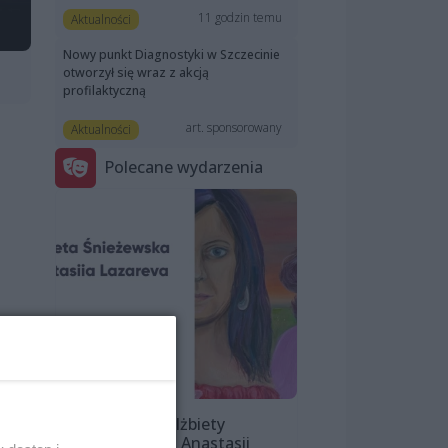
11 godzin temu
Aktualności
Nowy punkt Diagnostyki w Szczecinie
otworzył się wraz z akcją
profilaktyczną
art. sponsorowany
Aktualności
Polecane wydarzenia
Wystawa Elżbiety
Śnieżewskiej i Anastasii