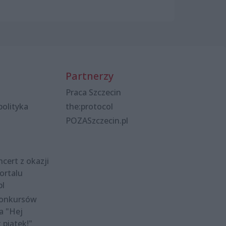
Partnerzy
Praca Szczecin
polityka
the:protocol
POZASzczecin.pl
cert z okazji
ortalu
pl
konkursów
a "Hej
t piątek!"