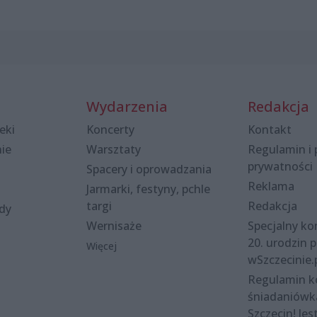
Wydarzenia
Redakcja
eki
Koncerty
Kontakt
nie
Warsztaty
Regulamin i 
prywatności
Spacery i oprowadzania
Reklama
Jarmarki, festyny, pchle
targi
Redakcja
ody
Wernisaże
Specjalny kon
20. urodzin p
Więcej
wSzczecinie.
Regulamin 
śniadaniówk
Szczecin! Jes