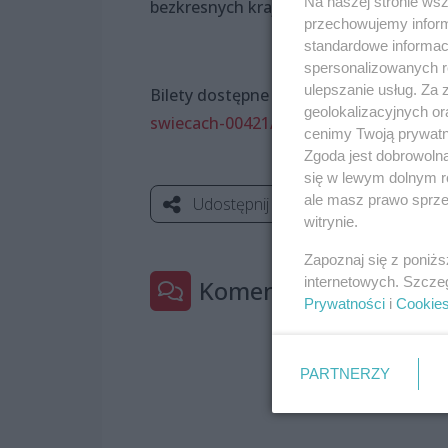
Na naszej stronie ws
bezkresnych krajobrazach dźwięków i u
przechowujemy informa
standardowe informac
spersonalizowanych re
ulepszanie usług. Za
Bilety dostępne na:
https://www.svitlo
geolokalizacyjnych or
swiecach-00421/
cenimy Twoją prywatno
Zgoda jest dobrowoln
się w lewym dolnym r
ale masz prawo sprzec
Udostępnij
witrynie.
Zapoznaj się z poniż
internetowych. Szcze
Komentarze
Prywatności
i
Cookie
PARTNERZY