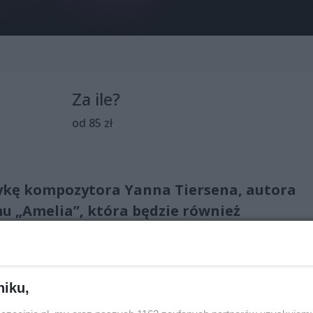
Za ile?
od 85 zł
ykę kompozytora Yanna Tiersena, autora
mu „Amelia”, która będzie również
ercie.
niku,
łen lirycznych melodii, które przeniosą widzów w podróż po