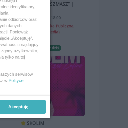
 dostęp i
Lazarevej „MISZMASZ” |
lne identyfikatory,
wernisaż
iania
7 sierpnia 2026, 18:00
anie odbiorców oraz
nych danych
Miejska Biblioteka Publiczna,
filia nr 54 (ProMedia)
kacji. Ponieważ
ięcie „Akceptuję”.
Wernisaże
ywatności znajdujący
Darmowe
Już dziś
ą zgody użytkownika,
 tylko na tej
 naszych serwisów
esz w
Polityce
Akceptuję
SKOLIM