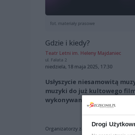
fot. materiały prasowe
Gdzie i kiedy?
Teatr Letni im. Heleny Majdaniec
ul. Fałata 2
niedziela, 18 maja 2025, 17:30
Usłyszycie niesamowitą muz
muzyki do już kultowego fil
wykonywana na naszym konc
Drogi Użytkow
Organizatorzy zapraszają na wieczór pe