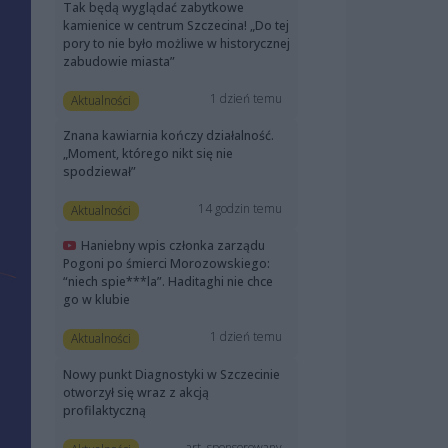
Tak będą wyglądać zabytkowe
kamienice w centrum Szczecina! „Do tej
pory to nie było możliwe w historycznej
zabudowie miasta”
1 dzień temu
Aktualności
Znana kawiarnia kończy działalność.
„Moment, którego nikt się nie
spodziewał”
14 godzin temu
Aktualności
Haniebny wpis członka zarządu
Pogoni po śmierci Morozowskiego:
“niech spie***la”. Haditaghi nie chce
go w klubie
1 dzień temu
Aktualności
Nowy punkt Diagnostyki w Szczecinie
otworzył się wraz z akcją
profilaktyczną
art. sponsorowany