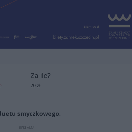
Za ile?
e
20 zł
duetu smyczkowego.