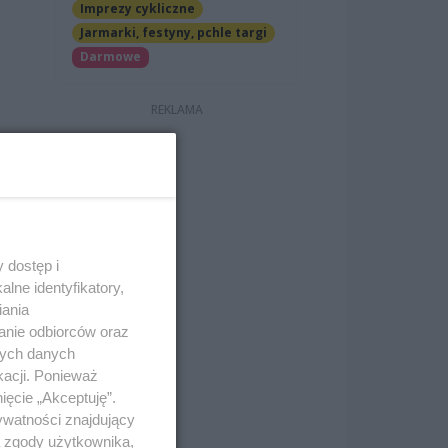
Imprezy cykliczne
Jarmarki, festyny, pchle targi
Darmowe
 dostęp i
lne identyfikatory,
ii, w
iania
anie odbiorców oraz
nych danych
 i
kacji. Ponieważ
ięcie „Akceptuję”.
ywatności znajdujący
ą zgody użytkownika,