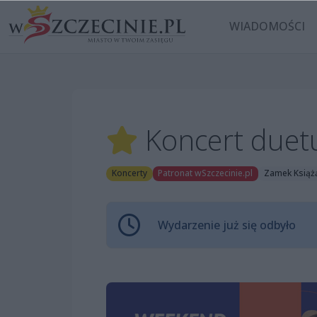
WIADOMOŚCI
Koncert duet
Koncerty
Patronat wSzczecinie.pl
Zamek Książą
Wydarzenie już się odbyło