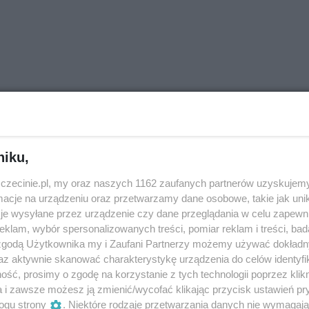
niku,
j im .K. Lipińskiego we Wrocławiu na wydziale
zczecinie.pl, my oraz naszych 1162 zaufanych partnerów uzyskujemy
czkowskiego. W latach 1986-2009 była l koncertmistrzem w
cje na urządzeniu oraz przetwarzamy dane osobowe, takie jak unika
h tournée we Włoszech, Austrii, Francji, Niemczech, Szwajcar
je wysyłane przez urządzenie czy dane przeglądania w celu zapewn
klam, wybór spersonalizowanych treści, pomiar reklam i treści, bad
, w Wielkim Studio Radia Austriackiego w Wiedniu, liczne
 zgodą Użytkownika my i Zaufani Partnerzy możemy używać dokład
 nagrała 12 płyt kompaktowych dla niemieckich, francuskich
az aktywnie skanować charakterystykę urządzenia do celów identyfi
ką, a także z Orchester Der Masuriche Philharmoniker.
ść, prosimy o zgodę na korzystanie z tych technologii poprzez klikn
. Rajskiego (liczne tournée w Niemczech, Francji, Austrii,
a i zawsze możesz ją zmienić/wycofać klikając przycisk ustawień pr
ogu strony
. Niektóre rodzaje przetwarzania danych nie wymagaj