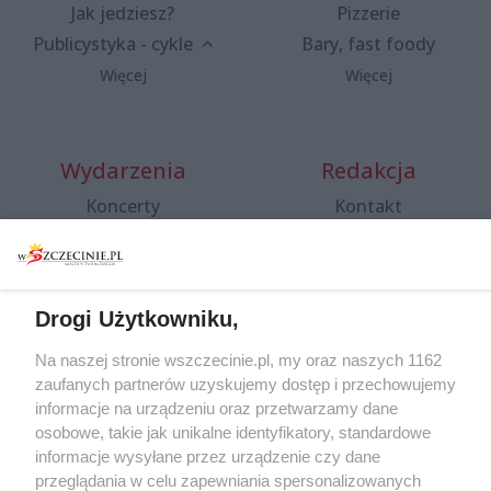
Jak jedziesz?
Pizzerie
Publicystyka - cykle
Bary, fast foody
Więcej
Więcej
Wydarzenia
Redakcja
Koncerty
Kontakt
Warsztaty
Regulamin i polityka
prywatności
Spacery i oprowadzania
Reklama
Jarmarki, festyny, pchle
Drogi Użytkowniku,
targi
Redakcja
Wernisaże
Specjalny koncert z okazji
Na naszej stronie wszczecinie.pl, my oraz naszych 1162
20. urodzin portalu
zaufanych partnerów uzyskujemy dostęp i przechowujemy
Więcej
wSzczecinie.pl
informacje na urządzeniu oraz przetwarzamy dane
osobowe, takie jak unikalne identyfikatory, standardowe
Regulamin konkursów
informacje wysyłane przez urządzenie czy dane
śniadaniówka "Hej
przeglądania w celu zapewniania spersonalizowanych
Szczecin! Jest piątek!"