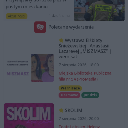
pustym mieszkaniu
1 dzień temu
Aktualności
Polecane wydarzenia
Wystawa Elżbiety
Śnieżewskiej i Anastasii
Lazarevej „MISZMASZ” |
wernisaż
7 sierpnia 2026, 18:00
Miejska Biblioteka Publiczna,
filia nr 54 (ProMedia)
Wernisaże
Darmowe
Już dziś
SKOLIM
7 sierpnia 2026, 20:00
Teatr Letni im. Heleny