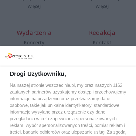
Więcej
Więcej
Wydarzenia
Redakcja
Koncerty
Kontakt
Warsztaty
Regulamin i polityka
prywatności
Spacery i oprowadzania
Reklama
Jarmarki, festyny, pchle
Drogi Użytkowniku,
targi
Redakcja
Wernisaże
Specjalny koncert z okazji
Na naszej stronie wszczecinie.pl, my oraz naszych 1162
20. urodzin portalu
zaufanych partnerów uzyskujemy dostęp i przechowujemy
Więcej
wSzczecinie.pl
informacje na urządzeniu oraz przetwarzamy dane
osobowe, takie jak unikalne identyfikatory, standardowe
Regulamin konkursów
informacje wysyłane przez urządzenie czy dane
śniadaniówka "Hej
przeglądania w celu zapewniania spersonalizowanych
Szczecin! Jest piątek!"
reklam, wybór spersonalizowanych treści, pomiar reklam i
treści, badanie odbiorców oraz ulepszanie usług. Za zgodą