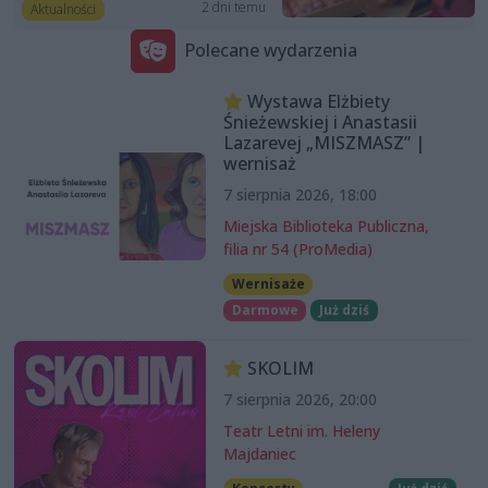
2 dni temu
Aktualności
Polecane wydarzenia
Wystawa Elżbiety
Śnieżewskiej i Anastasii
Lazarevej „MISZMASZ” |
wernisaż
7 sierpnia 2026, 18:00
Miejska Biblioteka Publiczna,
filia nr 54 (ProMedia)
Wernisaże
Darmowe
Już dziś
SKOLIM
7 sierpnia 2026, 20:00
Teatr Letni im. Heleny
Majdaniec