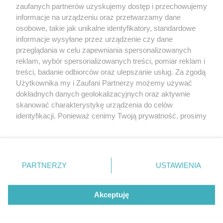
20. urodzin portalu
zaufanych partnerów uzyskujemy dostęp i przechowujemy
Więcej
wSzczecinie.pl
informacje na urządzeniu oraz przetwarzamy dane
osobowe, takie jak unikalne identyfikatory, standardowe
Regulamin konkursów
informacje wysyłane przez urządzenie czy dane
śniadaniówka "Hej
przeglądania w celu zapewniania spersonalizowanych
Szczecin! Jest piątek!"
reklam, wybór spersonalizowanych treści, pomiar reklam i
treści, badanie odbiorców oraz ulepszanie usług. Za zgodą
Użytkownika my i Zaufani Partnerzy możemy używać
dokładnych danych geolokalizacyjnych oraz aktywnie
Partnerzy
skanować charakterystykę urządzenia do celów
Praca Szczecin
identyfikacji. Ponieważ cenimy Twoją prywatność, prosimy
o zgodę na korzystanie z tych technologii poprzez
the:protocol
kliknięcie „Akceptuję”. Zgoda jest dobrowolna i zawsze
POZASzczecin.pl
możesz ją zmienić/wycofać klikając przycisk ustawień
prywatności znajdujący się w lewym dolnym rogu strony
PARTNERZY
USTAWIENIA
. Niektóre rodzaje przetwarzania danych nie wymagają
zgody użytkownika, ale masz prawo sprzeciwić się
© 2026 wSzczecinie.pl
takiemu przetwarzaniu. Preferencje będą miały
Akceptuję
Created by GOD
zastosowania tylko na tej witrynie.
Zapoznaj się z poniższymi informacjami, abyś mógł