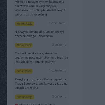
Miesiąc z nowym system kasowania
biletów w komunikacji miejskiej.
Wystawiono 1300 opłat dodatkowych
więcej niż rok wcześniej
1 dzień temu
Komunikacja
Niezwykła dwunastka. Oni ukończyli
szczecińskiego Pobożniaka
2 dni temu
Aktualności
To śródmiejska ulica, która ma
„ogromny potencjał”. „Pomimo tego, że
jest ściekiem komunikacyjnym”
1 dzień temu
Aktualności
Zamykają m.in. Jana z Kolna i wjazd na
Trasę Zamkową. Wielki wyścig jutro na
ulicach Szczecina
2 dni temu
Komunikacja