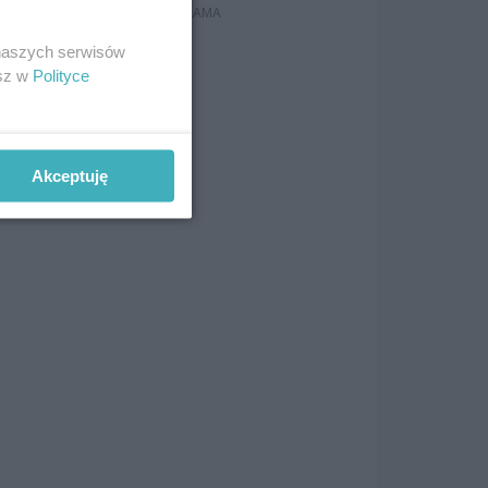
 naszych serwisów
esz w
Polityce
Akceptuję