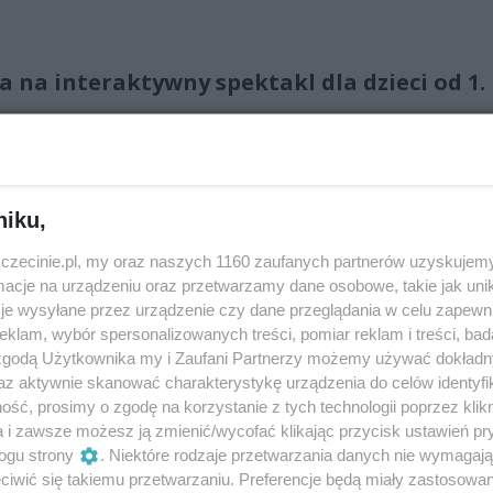
a na interaktywny spektakl dla dzieci od 1.
niku,
, ale też zapach, smak i dotyk? Czasami bywają radosne, a i
i odczuwać. Używać ich jako kluczy do otwierania
zczecinie.pl, my oraz naszych 1160 zaufanych partnerów uzyskujemy
cje na urządzeniu oraz przetwarzamy dane osobowe, takie jak unika
je wysyłane przez urządzenie czy dane przeglądania w celu zapewn
spirowany książką „Czarna książka kolorów” Meneny Cottin i
klam, wybór spersonalizowanych treści, pomiar reklam i treści, bad
 zgodą Użytkownika my i Zaufani Partnerzy możemy używać dokład
domych dzieci na temat barw. To nie tylko magiczna przep
az aktywnie skanować charakterystykę urządzenia do celów identyfi
mi, ale także okazja do rozmowy na temat piękna
ść, prosimy o zgodę na korzystanie z tych technologii poprzez klikn
a i zawsze możesz ją zmienić/wycofać klikając przycisk ustawień pr
ogu strony
. Niektóre rodzaje przetwarzania danych nie wymagaj
o młodego widza, który chce się zanurzyć w świat zmysłów.
iwić się takiemu przetwarzaniu. Preferencje będą miały zastosowania