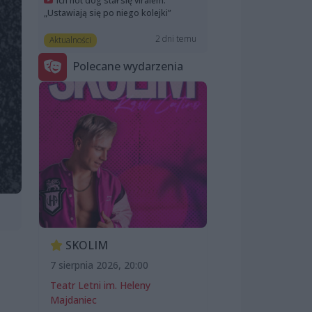
Ich hot dog stał się viralem.
„Ustawiają się po niego kolejki”
2 dni temu
Aktualności
Polecane wydarzenia
SKOLIM
7 sierpnia 2026, 20:00
Teatr Letni im. Heleny
Majdaniec