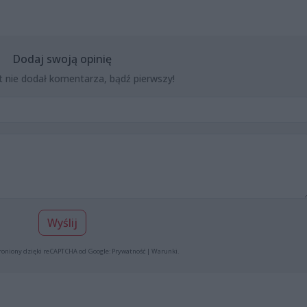
Dodaj swoją opinię
t nie dodał komentarza, bądź pierwszy!
Wyślij
roniony dzięki reCAPTCHA od Google:
Prywatność
|
Warunki
.