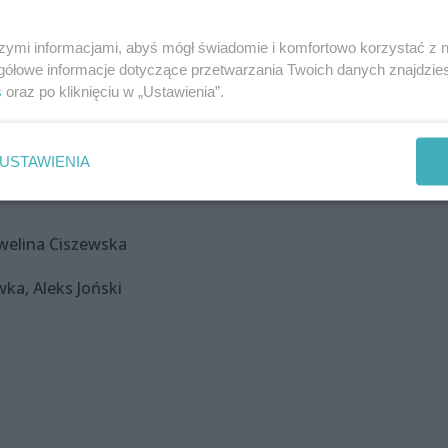
szymi informacjami, abyś mógł świadomie i komfortowo korzystać z
gółowe informacje dotyczące przetwarzania Twoich danych znajdzi
s
oraz po kliknięciu w „Ustawienia”.
USTAWIENIA
Ewelina Ciszewska
ka, Aleks Joński