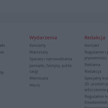
Wydarzenia
Redakcja
eki
Koncerty
Kontakt
nie
Warsztaty
Regulamin i 
prywatności
Spacery i oprowadzania
Reklama
Jarmarki, festyny, pchle
targi
Redakcja
ody
Wernisaże
Specjalny kon
20. urodzin p
Więcej
wSzczecinie.
Regulamin 
śniadaniówk