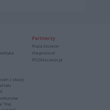
Partnerzy
Praca Szczecin
polityka
the:protocol
POZASzczecin.pl
cert z okazji
ortalu
pl
konkursów
a "Hej