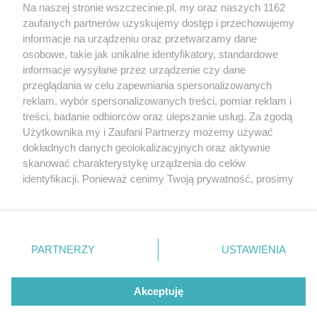
Wernisaże
Specjalny koncert z okazji
Na naszej stronie wszczecinie.pl, my oraz naszych 1162
20. urodzin portalu
zaufanych partnerów uzyskujemy dostęp i przechowujemy
Więcej
wSzczecinie.pl
informacje na urządzeniu oraz przetwarzamy dane
osobowe, takie jak unikalne identyfikatory, standardowe
Regulamin konkursów
informacje wysyłane przez urządzenie czy dane
śniadaniówka "Hej
przeglądania w celu zapewniania spersonalizowanych
Szczecin! Jest piątek!"
reklam, wybór spersonalizowanych treści, pomiar reklam i
treści, badanie odbiorców oraz ulepszanie usług. Za zgodą
Użytkownika my i Zaufani Partnerzy możemy używać
dokładnych danych geolokalizacyjnych oraz aktywnie
Partnerzy
skanować charakterystykę urządzenia do celów
Praca Szczecin
identyfikacji. Ponieważ cenimy Twoją prywatność, prosimy
o zgodę na korzystanie z tych technologii poprzez
the:protocol
kliknięcie „Akceptuję”. Zgoda jest dobrowolna i zawsze
POZASzczecin.pl
możesz ją zmienić/wycofać klikając przycisk ustawień
prywatności znajdujący się w lewym dolnym rogu strony
PARTNERZY
USTAWIENIA
. Niektóre rodzaje przetwarzania danych nie wymagają
zgody użytkownika, ale masz prawo sprzeciwić się
© 2026 wSzczecinie.pl
takiemu przetwarzaniu. Preferencje będą miały
Akceptuję
Created by GOD
zastosowania tylko na tej witrynie.