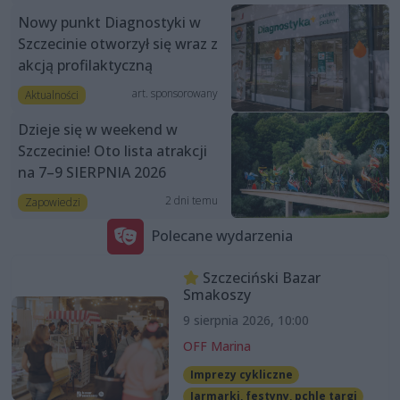
Nowy punkt Diagnostyki w
Szczecinie otworzył się wraz z
akcją profilaktyczną
art. sponsorowany
Aktualności
Dzieje się w weekend w
Szczecinie! Oto lista atrakcji
na 7–9 SIERPNIA 2026
2 dni temu
Zapowiedzi
Polecane wydarzenia
Szczeciński Bazar
Smakoszy
9 sierpnia 2026, 10:00
OFF Marina
Imprezy cykliczne
Jarmarki, festyny, pchle targi