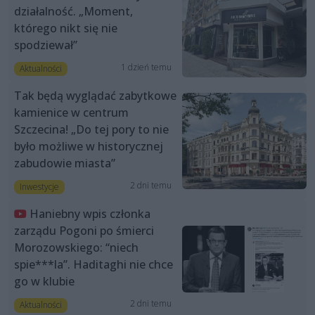
działalność. „Moment,
którego nikt się nie
spodziewał”
1 dzień temu
Aktualności
Tak będą wyglądać zabytkowe
kamienice w centrum
Szczecina! „Do tej pory to nie
było możliwe w historycznej
zabudowie miasta”
2 dni temu
Inwestycje
Haniebny wpis członka
zarządu Pogoni po śmierci
Morozowskiego: “niech
spie***la”. Haditaghi nie chce
go w klubie
2 dni temu
Aktualności