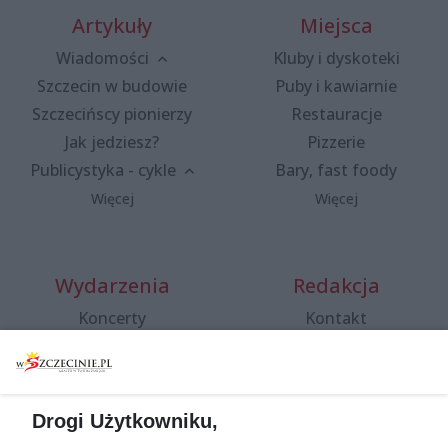
Artykuły
Miejsca
Wiadomości
Kluby i dyskoteki
Szczecin w budowie
Puby i kawiarnie
Szczecińscy pionierzy
Restauracje
Jak jedziesz?
Pizzerie
Publicystyka - cykle
Bary, fast foody
Więcej
Więcej
Wydarzenia
Redakcja
Koncerty
Kontakt
Warsztaty
Regulamin i polityka
prywatności
Spacery i oprowadzania
Reklama
Jarmarki, festyny, pchle
Drogi Użytkowniku,
targi
Redakcja