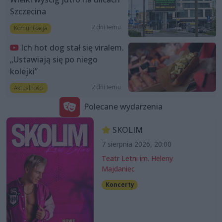
Szczecina
2 dni temu
Komunikacja
Ich hot dog stał się viralem.
„Ustawiają się po niego
kolejki”
2 dni temu
Aktualności
Polecane wydarzenia
SKOLIM
7 sierpnia 2026, 20:00
Teatr Letni im. Heleny
Majdaniec
Koncerty