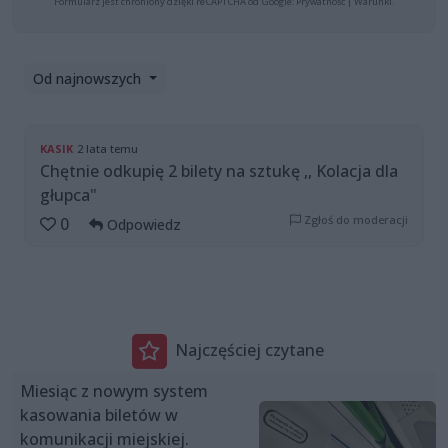
Formularz jest chroniony dzięki reCAPTCHA od Google:
Prywatność
|
Warunki
.
Od najnowszych
KASIK
2 lata temu
Chętnie odkupię 2 bilety na sztukę ,, Kolacja dla
głupca"
Zgłoś do moderacji
0
Odpowiedz
Najczęściej czytane
Miesiąc z nowym system
kasowania biletów w
komunikacji miejskiej.