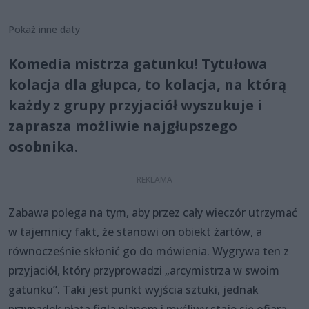
Pokaż inne daty
Komedia mistrza gatunku! Tytułowa
kolacja dla głupca, to kolacja, na którą
każdy z grupy przyjaciół wyszukuje i
zaprasza możliwie najgłupszego
osobnika.
Zabawa polega na tym, aby przez cały wieczór utrzymać
w tajemnicy fakt, że stanowi on obiekt żartów, a
równocześnie skłonić go do mówienia. Wygrywa ten z
przyjaciół, który przyprowadzi „arcymistrza w swoim
gatunku”. Taki jest punkt wyjścia sztuki, jednak
przypadek płata figla planom i myśliwy staje się ofiarą...