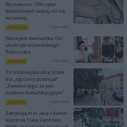
Wystawiono 1300 opłat
dodatkowych więcej niż rok
wcześniej
1 dzień temu
Komunikacja
Niezwykła dwunastka. Oni
ukończyli szczecińskiego
Pobożniaka
2 dni temu
Aktualności
To śródmiejska ulica, która
ma „ogromny potencjał”.
„Pomimo tego, że jest
ściekiem komunikacyjnym”
1 dzień temu
Aktualności
Zamykają m.in. Jana z Kolna i
wjazd na Trasę Zamkową.
Wielki wyścig jutro na ulicach