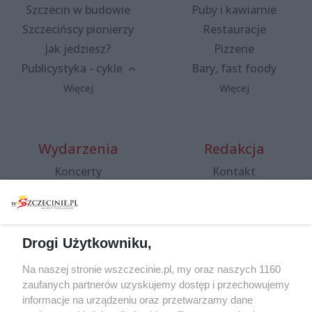
Szczecin w budowie
Puby i kawiarnie
Szczecińscy pionierzy
Restauracje
Jak jedziesz?
Pizzerie
Publicystyka - cykle
Bary, fast foody
Więcej
Więcej
Wydarzenia
Redakcja
Koncerty
Kontakt
Warsztaty
Regulamin i polityka
prywatności
Spacery i oprowadzania
Reklama
Jarmarki, festyny, pchle
Drogi Użytkowniku,
targi
Redakcja
Wernisaże
Specjalny koncert z okazji
Na naszej stronie wszczecinie.pl, my oraz naszych 1160
20. urodzin portalu
zaufanych partnerów uzyskujemy dostęp i przechowujemy
Więcej
wSzczecinie.pl
informacje na urządzeniu oraz przetwarzamy dane