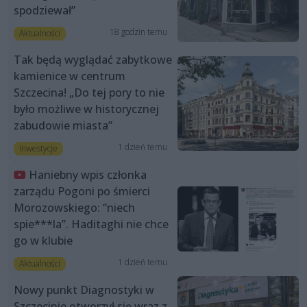
spodziewał”
18 godzin temu
Aktualności
Tak będą wyglądać zabytkowe
kamienice w centrum
Szczecina! „Do tej pory to nie
było możliwe w historycznej
zabudowie miasta”
1 dzień temu
Inwestycje
Haniebny wpis członka
zarządu Pogoni po śmierci
Morozowskiego: “niech
spie***la”. Haditaghi nie chce
go w klubie
1 dzień temu
Aktualności
Nowy punkt Diagnostyki w
Szczecinie otworzył się wraz z