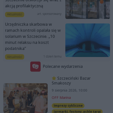
akcją profilaktyczną
art. sponsorowany
Aktualności
Urzędniczka skarbowa w
ramach kontroli opalała się w
solarium w Szczecinie. „10
minut relaksu na koszt
podatnika”
1 dzień temu
Aktualności
Polecane wydarzenia
Szczeciński Bazar
Smakoszy
9 sierpnia 2026, 10:00
OFF Marina
Imprezy cykliczne
Jarmarki, festyny, pchle targi