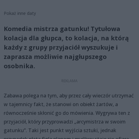
Pokaż inne daty
Komedia mistrza gatunku! Tytułowa
kolacja dla głupca, to kolacja, na którą
każdy z grupy przyjaciół wyszukuje i
zaprasza możliwie najgłupszego
osobnika.
Zabawa polega na tym, aby przez cały wieczór utrzymać
w tajemnicy fakt, że stanowi on obiekt żartów, a
równocześnie skłonić go do mówienia. Wygrywa ten z
przyjaciół, który przyprowadzi „arcymistrza w swoim
gatunku”. Taki jest punkt wyjścia sztuki, jednak
przypadek płata figla planom i myśliwy staje się ofiarą...