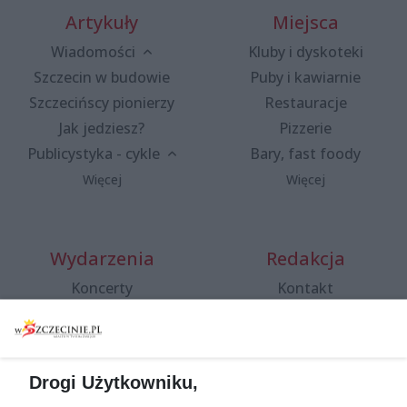
Artykuły
Miejsca
Wiadomości
Kluby i dyskoteki
Szczecin w budowie
Puby i kawiarnie
Szczecińscy pionierzy
Restauracje
Jak jedziesz?
Pizzerie
Publicystyka - cykle
Bary, fast foody
Więcej
Więcej
Wydarzenia
Redakcja
Koncerty
Kontakt
Warsztaty
Regulamin i polityka
prywatności
Spacery i oprowadzania
Reklama
Jarmarki, festyny, pchle
Drogi Użytkowniku,
targi
Redakcja