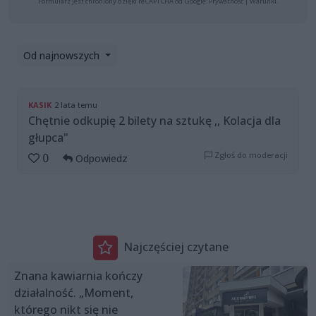
Formularz jest chroniony dzięki reCAPTCHA od Google:
Prywatność
|
Warunki
.
Od najnowszych
KASIK
2 lata temu
Chętnie odkupię 2 bilety na sztukę ,, Kolacja dla
głupca"
Zgłoś do moderacji
0
Odpowiedz
Najczęściej czytane
Znana kawiarnia kończy
działalność. „Moment,
którego nikt się nie