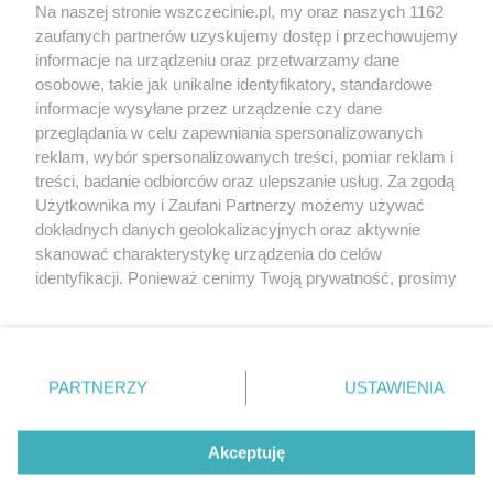
Wernisaże
Specjalny koncert z okazji
Na naszej stronie wszczecinie.pl, my oraz naszych 1162
20. urodzin portalu
zaufanych partnerów uzyskujemy dostęp i przechowujemy
Więcej
wSzczecinie.pl
informacje na urządzeniu oraz przetwarzamy dane
osobowe, takie jak unikalne identyfikatory, standardowe
Regulamin konkursów
informacje wysyłane przez urządzenie czy dane
śniadaniówka "Hej
przeglądania w celu zapewniania spersonalizowanych
Szczecin! Jest piątek!"
reklam, wybór spersonalizowanych treści, pomiar reklam i
treści, badanie odbiorców oraz ulepszanie usług. Za zgodą
Użytkownika my i Zaufani Partnerzy możemy używać
dokładnych danych geolokalizacyjnych oraz aktywnie
Partnerzy
skanować charakterystykę urządzenia do celów
Praca Szczecin
identyfikacji. Ponieważ cenimy Twoją prywatność, prosimy
o zgodę na korzystanie z tych technologii poprzez
the:protocol
kliknięcie „Akceptuję”. Zgoda jest dobrowolna i zawsze
POZASzczecin.pl
możesz ją zmienić/wycofać klikając przycisk ustawień
prywatności znajdujący się w lewym dolnym rogu strony
PARTNERZY
USTAWIENIA
. Niektóre rodzaje przetwarzania danych nie wymagają
zgody użytkownika, ale masz prawo sprzeciwić się
© 2026 wSzczecinie.pl
takiemu przetwarzaniu. Preferencje będą miały
Akceptuję
Created by GOD
zastosowania tylko na tej witrynie.