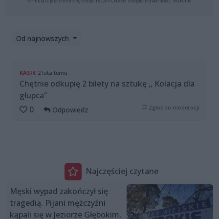
Formularz jest chroniony dzięki reCAPTCHA od Google:
Prywatność
|
Warunki
.
Od najnowszych
KASIK
2 lata temu
Chętnie odkupię 2 bilety na sztukę ,, Kolacja dla
głupca"
Zgłoś do moderacji
0
Odpowiedz
Najczęściej czytane
Męski wypad zakończył się
tragedią. Pijani mężczyźni
kąpali się w Jeziorze Głębokim,