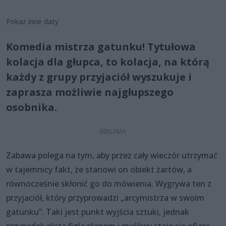
Pokaż inne daty
Komedia mistrza gatunku! Tytułowa
kolacja dla głupca, to kolacja, na którą
każdy z grupy przyjaciół wyszukuje i
zaprasza możliwie najgłupszego
osobnika.
Zabawa polega na tym, aby przez cały wieczór utrzymać
w tajemnicy fakt, że stanowi on obiekt żartów, a
równocześnie skłonić go do mówienia. Wygrywa ten z
przyjaciół, który przyprowadzi „arcymistrza w swoim
gatunku”. Taki jest punkt wyjścia sztuki, jednak
przypadek płata figla planom i myśliwy staje się ofiarą...