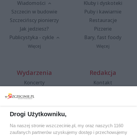
Wiadomości
Kluby i dyskoteki
Szczecin w budowie
Puby i kawiarnie
Szczecińscy pionierzy
Restauracje
Jak jedziesz?
Pizzerie
Publicystyka - cykle
Bary, fast foody
Więcej
Więcej
Wydarzenia
Redakcja
Koncerty
Kontakt
Warsztaty
Regulamin i polityka
prywatności
Spacery i oprowadzania
Reklama
Jarmarki, festyny, pchle
Drogi Użytkowniku,
targi
Redakcja
Wernisaże
Specjalny koncert z okazji
Na naszej stronie wszczecinie.pl, my oraz naszych 1160
20. urodzin portalu
zaufanych partnerów uzyskujemy dostęp i przechowujemy
Więcej