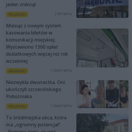
jeden zniknął
2 dni temu
Aktualności
Miesiąc z nowym system
kasowania biletów w
komunikacji miejskiej.
Wystawiono 1300 opłat
dodatkowych więcej niż rok
wcześniej
1 dzień temu
Aktualności
Niezwykła dwunastka. Oni
ukończyli szczecińskiego
Pobożniaka
1 dzień temu
Aktualności
To śródmiejska ulica, która
ma „ogromny potencjał”.
„Pomimo tego, że jest