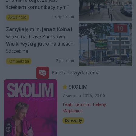
ściekiem komunikacyjnym”
1 dzień temu
Aktualności
Zamykają m.in. Jana z Kolna i
wjazd na Trasę Zamkową.
Wielki wyścig jutro na ulicach
Szczecina
2 dni temu
Komunikacja
Polecane wydarzenia
SKOLIM
7 sierpnia 2026, 20:00
Teatr Letni im. Heleny
Majdaniec
Koncerty