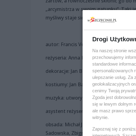
żartów, a równocześnie skłonić go do m
„arcymistrza w swoim gatunku”. Taki jes
myśliwy staje się ofiarą...
Drogi Użytkow
autor: Francis Veber
Na naszej stronie ws
reżyseria: Anna Kękuś
przechowujemy informa
standardowe informac
dekoracje: Jan Banucha
spersonalizowanych re
ulepszanie usług. Za
kostiumy: Jan Banucha
geolokalizacyjnych or
cenimy Twoją prywatno
muzyka: utwory wybrane Krzysztofa K
Zgoda jest dobrowoln
się w lewym dolnym r
asystent reżysera: Olga Adamska
ale masz prawo sprzec
witrynie.
obsada: Michał Janicki, Adam Dziecinia
Zapoznaj się z poniż
Sadowska, Zbigniew Filary
internetowych. Szcze