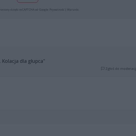
roniony dzięki reCAPTCHA od Google:
Prywatność
|
Warunki
.
, Kolacja dla głupca"
Zgłoś do moderacj