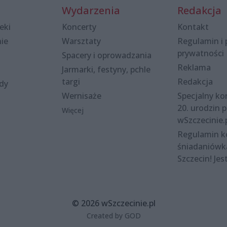
Wydarzenia
Redakcja
eki
Koncerty
Kontakt
nie
Warsztaty
Regulamin i 
prywatności
Spacery i oprowadzania
Reklama
Jarmarki, festyny, pchle
targi
Redakcja
ody
Wernisaże
Specjalny kon
20. urodzin p
Więcej
wSzczecinie.
Regulamin 
śniadaniówk
Szczecin! Jes
© 2026 wSzczecinie.pl
Created by GOD