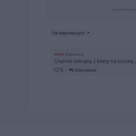
Formularz jest ch
Od najnowszych
KASIK
2 lata temu
Chętnie odkupię 2 bilety na sztukę ,
0
Odpowiedz