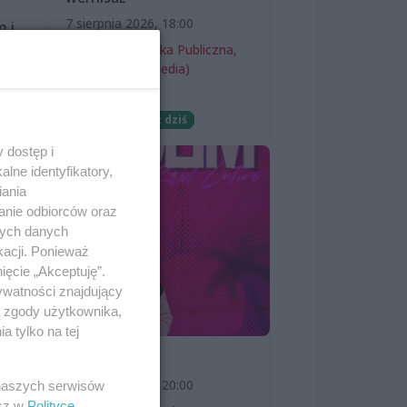
7 sierpnia 2026, 18:00
m i
Miejska Biblioteka Publiczna,
filia nr 54 (ProMedia)
Wernisaże
Darmowe
Już dziś
 dostęp i
lne identyfikatory,
iania
anie odbiorców oraz
nych danych
kacji. Ponieważ
ięcie „Akceptuję”.
ywatności znajdujący
ą zgody użytkownika,
 tylko na tej
SKOLIM
7 sierpnia 2026, 20:00
 naszych serwisów
esz w
Polityce