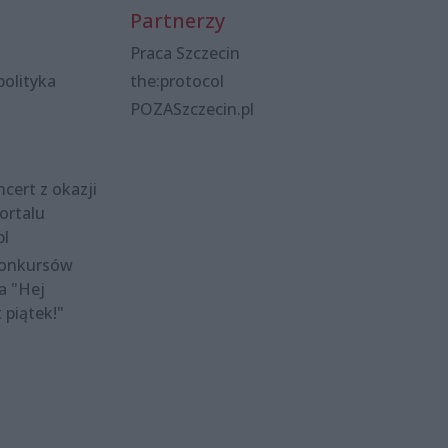
Partnerzy
Praca Szczecin
polityka
the:protocol
POZASzczecin.pl
cert z okazji
ortalu
pl
konkursów
a "Hej
t piątek!"