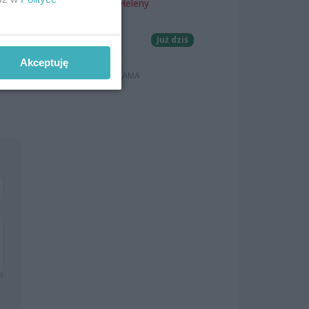
Teatr Letni im. Heleny
Majdaniec
Koncerty
Już dziś
Akceptuję