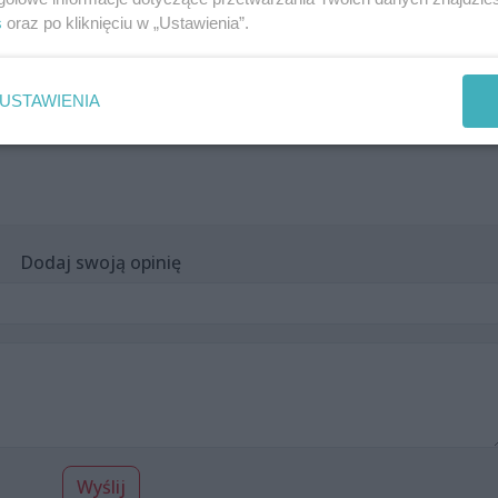
s
oraz po kliknięciu w „Ustawienia”.
USTAWIENIA
Dodaj swoją opinię
Wyślij