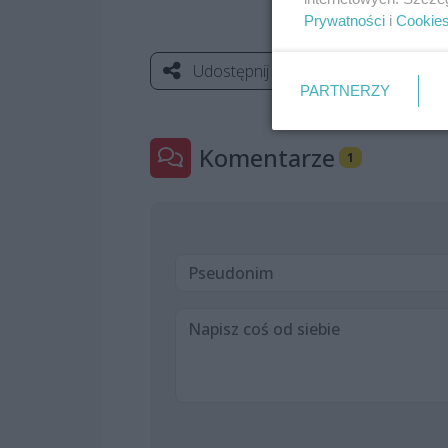
Prywatności
i
Cookie
Udostępnij
PARTNERZY
Komentarze
1