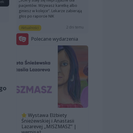
„SOR-y stały się nieprzyjazne dla
pacjentów. Wzywasz karetkę albo
giniesz w kolejce”. Lekarze zabierają
głos po raporcie NIK
2 dni temu
Aktualności
Polecane wydarzenia
ego
Wystawa Elżbiety
Śnieżewskiej i Anastasii
Lazarevej „MISZMASZ” |
wernisaż