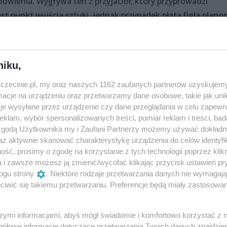
ówienia. Wygrywa ten z przyjaciół, który przyprowadzi
t punkt wyjścia sztuki, jednak przypadek płata figla plano
niku,
zczecinie.pl, my oraz naszych 1162 zaufanych partnerów uzyskujemy
cje na urządzeniu oraz przetwarzamy dane osobowe, takie jak unika
je wysyłane przez urządzenie czy dane przeglądania w celu zapewn
klam, wybór spersonalizowanych treści, pomiar reklam i treści, bad
 zgodą Użytkownika my i Zaufani Partnerzy możemy używać dokład
az aktywnie skanować charakterystykę urządzenia do celów identyfi
ść, prosimy o zgodę na korzystanie z tych technologii poprzez klikn
omedy
a i zawsze możesz ją zmienić/wycofać klikając przycisk ustawień pr
ogu strony
. Niektóre rodzaje przetwarzania danych nie wymagaj
iwić się takiemu przetwarzaniu. Preferencje będą miały zastosowania
k, Jacek Piotrowski, Adam Zych, Olga Adamska, Katarzyna
szymi informacjami, abyś mógł świadomie i komfortowo korzystać z
gółowe informacje dotyczące przetwarzania Twoich danych znajdzi