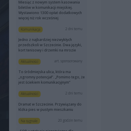
Miesiąc z nowym system kasowania
biletów w komunikacji miejskiej.
Wystawiono 1300 opłat dodatkowych
więcej niż rok wcześniej
2 dni temu
Komunikacja
Jedno z najbardziej niezwykłych
przedszkoli w Szczecinie. Dwa języki,
kort tenisowy i drzemki na mrozie
art. sponsorowany
Aktualności
To śródmiejska ulica, która ma
„ogromny potencjał”. „Pomimo tego, że
jest ściekiem komunikacyjnym”
2 dni temu
Aktualności
Dramat w Szczecinie. Przywiązany do
łóżka pies w pustym mieszkaniu
20 godzin temu
Na sygnale