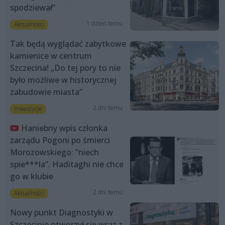
spodziewał”
1 dzień temu
Aktualności
Tak będą wyglądać zabytkowe
kamienice w centrum
Szczecina! „Do tej pory to nie
było możliwe w historycznej
zabudowie miasta”
2 dni temu
Inwestycje
Haniebny wpis członka
zarządu Pogoni po śmierci
Morozowskiego: “niech
spie***la”. Haditaghi nie chce
go w klubie
2 dni temu
Aktualności
Nowy punkt Diagnostyki w
Szczecinie otworzył się wraz z