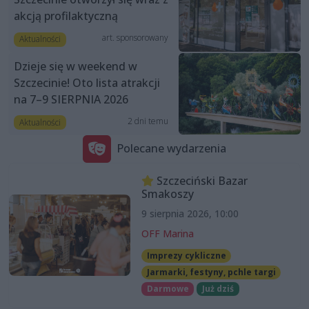
akcją profilaktyczną
art. sponsorowany
Aktualności
Dzieje się w weekend w
Szczecinie! Oto lista atrakcji
na 7–9 SIERPNIA 2026
2 dni temu
Aktualności
Polecane wydarzenia
Szczeciński Bazar
Smakoszy
9 sierpnia 2026, 10:00
OFF Marina
Imprezy cykliczne
Jarmarki, festyny, pchle targi
Darmowe
Już dziś