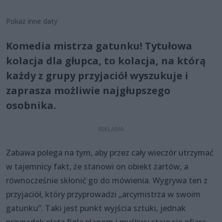
Pokaż inne daty
Komedia mistrza gatunku! Tytułowa
kolacja dla głupca, to kolacja, na którą
każdy z grupy przyjaciół wyszukuje i
zaprasza możliwie najgłupszego
osobnika.
Zabawa polega na tym, aby przez cały wieczór utrzymać
w tajemnicy fakt, że stanowi on obiekt żartów, a
równocześnie skłonić go do mówienia. Wygrywa ten z
przyjaciół, który przyprowadzi „arcymistrza w swoim
gatunku”. Taki jest punkt wyjścia sztuki, jednak
przypadek płata figla planom i myśliwy staje się ofiarą...