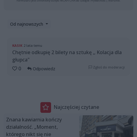
Formularz jest chroniony dzięki reCAPTCHA od Google:
Prywatność
|
Warunki
.
Od najnowszych
KASIK
2 lata temu
Chętnie odkupię 2 bilety na sztukę ,, Kolacja dla
głupca"
Zgłoś do moderacji
0
Odpowiedz
Najczęściej czytane
Znana kawiarnia kończy
działalność. „Moment,
którego nikt się nie