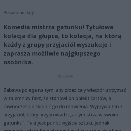
Pokaż inne daty
Komedia mistrza gatunku! Tytułowa
kolacja dla głupca, to kolacja, na którą
każdy z grupy przyjaciół wyszukuje i
zaprasza możliwie najgłupszego
osobnika.
Zabawa polega na tym, aby przez cały wieczór utrzymać
w tajemnicy fakt, że stanowi on obiekt żartów, a
równocześnie skłonić go do mówienia. Wygrywa ten z
przyjaciół, który przyprowadzi „arcymistrza w swoim
gatunku”. Taki jest punkt wyjścia sztuki, jednak
przypadek płata figla planom i myśliwy staje się ofiarą...