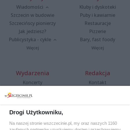
Wiadomości
Kluby i dyskoteki
Szczecin w budowie
Puby i kawiarnie
Szczecińscy pionierzy
Restauracje
Jak jedziesz?
Pizzerie
Publicystyka - cykle
Bary, fast foody
Więcej
Więcej
Wydarzenia
Redakcja
Koncerty
Kontakt
Warsztaty
Regulamin i polityka
prywatności
Spacery i oprowadzania
Reklama
Jarmarki, festyny, pchle
Drogi Użytkowniku,
targi
Redakcja
Wernisaże
Specjalny koncert z okazji
Na naszej stronie wszczecinie.pl, my oraz naszych 1160
20. urodzin portalu
zaufanych partnerów uzyskujemy dostęp i przechowujemy