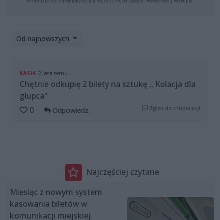
Formularz jest chroniony dzięki reCAPTCHA od Google:
Prywatność
|
Warunki
.
Od najnowszych
KASIK
2 lata temu
Chętnie odkupię 2 bilety na sztukę ,, Kolacja dla
głupca"
Zgłoś do moderacji
0
Odpowiedz
Najczęściej czytane
Miesiąc z nowym system
kasowania biletów w
komunikacji miejskiej.