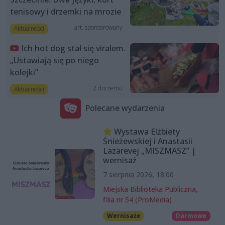
tenisowy i drzemki na mrozie
art. sponsorowany
Aktualności
Ich hot dog stał się viralem.
„Ustawiają się po niego
kolejki”
2 dni temu
Aktualności
Polecane wydarzenia
Wystawa Elżbiety
Śnieżewskiej i Anastasii
Lazarevej „MISZMASZ” |
wernisaż
7 sierpnia 2026, 18:00
Miejska Biblioteka Publiczna,
filia nr 54 (ProMedia)
Wernisaże
Darmowe