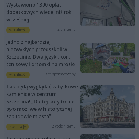
Wystawiono 1300 opłat
dodatkowych więcej niż rok
wcześniej
2 dni temu
Aktualności
Jedno z najbardziej
niezwykłych przedszkoli w
Szczecinie. Dwa języki, kort
tenisowy i drzemki na mrozie
art. sponsorowany
Aktualności
Tak będą wyglądać zabytkowe
kamienice w centrum
Szczecina! „Do tej pory to nie
było możliwe w historycznej
zabudowie miasta”
12 godzin temu
Inwestycje
To śródmiejska ulica, która