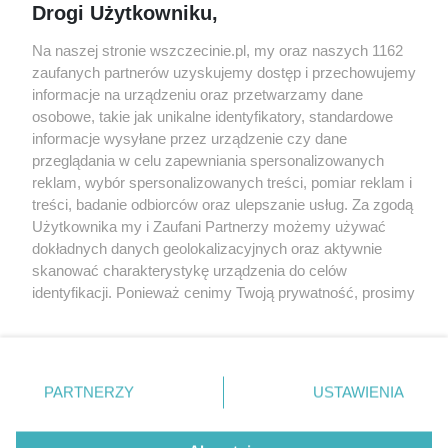
Drogi Użytkowniku,
targi
Redakcja
Wernisaże
Specjalny koncert z okazji
Na naszej stronie wszczecinie.pl, my oraz naszych 1162
20. urodzin portalu
zaufanych partnerów uzyskujemy dostęp i przechowujemy
Więcej
wSzczecinie.pl
informacje na urządzeniu oraz przetwarzamy dane
osobowe, takie jak unikalne identyfikatory, standardowe
Regulamin konkursów
informacje wysyłane przez urządzenie czy dane
śniadaniówka "Hej
przeglądania w celu zapewniania spersonalizowanych
Szczecin! Jest piątek!"
reklam, wybór spersonalizowanych treści, pomiar reklam i
treści, badanie odbiorców oraz ulepszanie usług. Za zgodą
Użytkownika my i Zaufani Partnerzy możemy używać
dokładnych danych geolokalizacyjnych oraz aktywnie
Partnerzy
skanować charakterystykę urządzenia do celów
Praca Szczecin
identyfikacji. Ponieważ cenimy Twoją prywatność, prosimy
o zgodę na korzystanie z tych technologii poprzez
the:protocol
kliknięcie „Akceptuję”. Zgoda jest dobrowolna i zawsze
POZASzczecin.pl
możesz ją zmienić/wycofać klikając przycisk ustawień
prywatności znajdujący się w lewym dolnym rogu strony
PARTNERZY
USTAWIENIA
. Niektóre rodzaje przetwarzania danych nie wymagają
zgody użytkownika, ale masz prawo sprzeciwić się
© 2026 wSzczecinie.pl
takiemu przetwarzaniu. Preferencje będą miały