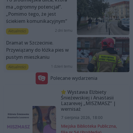
ma „ogromny potencjał”.
„Pomimo tego, że jest
ściekiem komunikacyjnym”
2 dni temu
Aktualności
Dramat w Szczecinie.
Przywiązany do łóżka pies w
pustym mieszkaniu
1 dzień temu
Aktualności
Polecane wydarzenia
Wystawa Elżbiety
Śnieżewskiej i Anastasii
Lazarevej „MISZMASZ” |
wernisaż
7 sierpnia 2026, 18:00
Miejska Biblioteka Publiczna,
filia nr 54 (ProMedia)