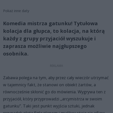
Pokaż inne daty
Komedia mistrza gatunku! Tytułowa
kolacja dla głupca, to kolacja, na którą
każdy z grupy przyjaciół wyszukuje i
zaprasza możliwie najgłupszego
osobnika.
Zabawa polega na tym, aby przez cały wieczór utrzymać
w tajemnicy fakt, że stanowi on obiekt żartów, a
równocześnie skłonić go do mówienia. Wygrywa ten z
przyjaciół, który przyprowadzi „arcymistrza w swoim
gatunku”. Taki jest punkt wyjścia sztuki, jednak
przypadek płata figla planom i myśliwy staje się ofiarą...