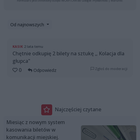
Formularz jest chroniony dzięki reCAPTCHA od Google:
Prywatność
|
Warunki
.
Od najnowszych
KASIK
2 lata temu
Chętnie odkupię 2 bilety na sztukę ,, Kolacja dla
głupca"
Zgłoś do moderacji
0
Odpowiedz
Najczęściej czytane
Miesiąc z nowym system
kasowania biletów w
komunikacji miejskiej.