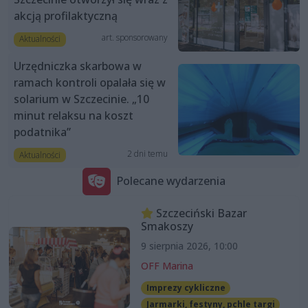
akcją profilaktyczną
art. sponsorowany
Aktualności
Urzędniczka skarbowa w
ramach kontroli opalała się w
solarium w Szczecinie. „10
minut relaksu na koszt
podatnika”
2 dni temu
Aktualności
Polecane wydarzenia
Szczeciński Bazar
Smakoszy
9 sierpnia 2026, 10:00
OFF Marina
Imprezy cykliczne
Jarmarki, festyny, pchle targi