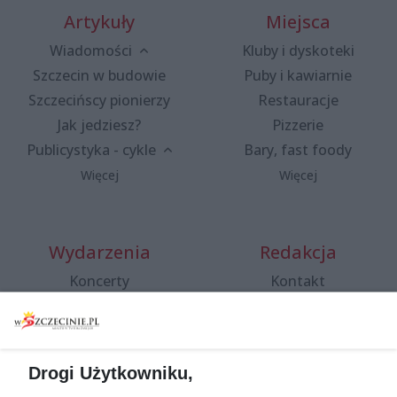
Artykuły
Miejsca
Wiadomości
Kluby i dyskoteki
Szczecin w budowie
Puby i kawiarnie
Szczecińscy pionierzy
Restauracje
Jak jedziesz?
Pizzerie
Publicystyka - cykle
Bary, fast foody
Więcej
Więcej
Wydarzenia
Redakcja
Koncerty
Kontakt
Warsztaty
Regulamin i polityka
prywatności
Spacery i oprowadzania
Reklama
Jarmarki, festyny, pchle
Drogi Użytkowniku,
targi
Redakcja