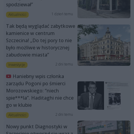
spodziewał”
1 dzień temu
Aktualności
Tak będą wyglądać zabytkowe
kamienice w centrum
Szczecina! „Do tej pory to nie
było możliwe w historycznej
zabudowie miasta”
2 dni temu
Inwestycje
Haniebny wpis członka
zarządu Pogoni po śmierci
Morozowskiego: “niech
spie***la”. Haditaghi nie chce
go w klubie
2 dni temu
Aktualności
Nowy punkt Diagnostyki w
Szczecinie otworzył się wraz z