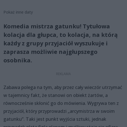
Pokaż inne daty
Komedia mistrza gatunku! Tytułowa
kolacja dla głupca, to kolacja, na którą
każdy z grupy przyjaciół wyszukuje i
zaprasza możliwie najgłupszego
osobnika.
Zabawa polega na tym, aby przez cały wieczór utrzymać
w tajemnicy fakt, że stanowi on obiekt żartów, a
równocześnie skłonić go do mówienia. Wygrywa ten z
przyjaciół, który przyprowadzi „arcymistrza w swoim
gatunku”. Taki jest punkt wyjścia sztuki, jednak
przypadek płata figla planom i myśliwy staje się ofiarą...