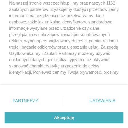
Wernisaże
Specjalny koncert z okazji
Na naszej stronie wszczecinie.pl, my oraz naszych 1162
20. urodzin portalu
zaufanych partnerów uzyskujemy dostęp i przechowujemy
Więcej
wSzczecinie.pl
informacje na urządzeniu oraz przetwarzamy dane
osobowe, takie jak unikalne identyfikatory, standardowe
Regulamin konkursów
informacje wysyłane przez urządzenie czy dane
śniadaniówka "Hej
przeglądania w celu zapewniania spersonalizowanych
Szczecin! Jest piątek!"
reklam, wybór spersonalizowanych treści, pomiar reklam i
treści, badanie odbiorców oraz ulepszanie usług. Za zgodą
Użytkownika my i Zaufani Partnerzy możemy używać
dokładnych danych geolokalizacyjnych oraz aktywnie
Partnerzy
skanować charakterystykę urządzenia do celów
Praca Szczecin
identyfikacji. Ponieważ cenimy Twoją prywatność, prosimy
o zgodę na korzystanie z tych technologii poprzez
the:protocol
kliknięcie „Akceptuję”. Zgoda jest dobrowolna i zawsze
POZASzczecin.pl
możesz ją zmienić/wycofać klikając przycisk ustawień
prywatności znajdujący się w lewym dolnym rogu strony
PARTNERZY
USTAWIENIA
. Niektóre rodzaje przetwarzania danych nie wymagają
zgody użytkownika, ale masz prawo sprzeciwić się
© 2026 wSzczecinie.pl
takiemu przetwarzaniu. Preferencje będą miały
Akceptuję
Created by GOD
zastosowania tylko na tej witrynie.