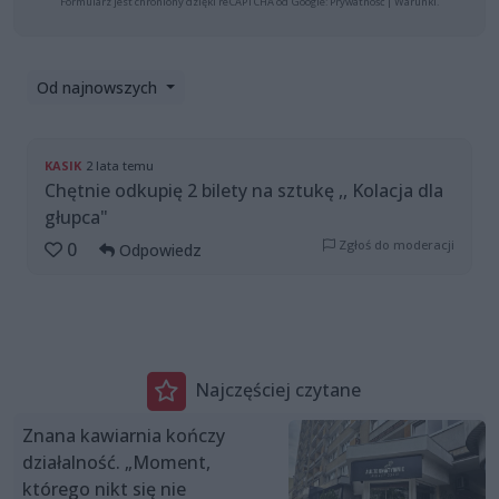
Formularz jest chroniony dzięki reCAPTCHA od Google:
Prywatność
|
Warunki
.
Od najnowszych
KASIK
2 lata temu
Chętnie odkupię 2 bilety na sztukę ,, Kolacja dla
głupca"
Zgłoś do moderacji
0
Odpowiedz
Najczęściej czytane
Znana kawiarnia kończy
działalność. „Moment,
którego nikt się nie