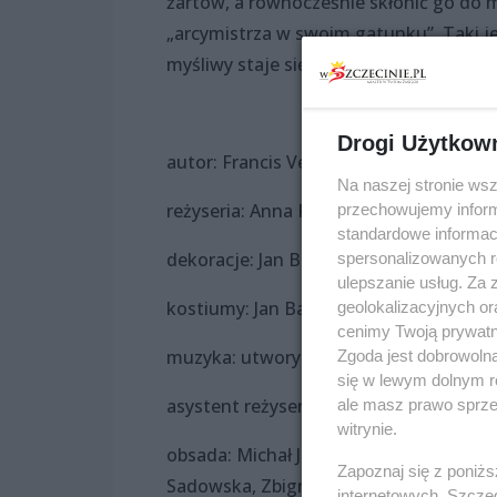
żartów, a równocześnie skłonić go do m
„arcymistrza w swoim gatunku”. Taki jes
myśliwy staje się ofiarą...
Drogi Użytkow
autor: Francis Veber
Na naszej stronie ws
reżyseria: Anna Kękuś
przechowujemy informa
standardowe informac
dekoracje: Jan Banucha
spersonalizowanych re
ulepszanie usług. Za
kostiumy: Jan Banucha
geolokalizacyjnych or
cenimy Twoją prywatno
muzyka: utwory wybrane Krzysztofa K
Zgoda jest dobrowoln
się w lewym dolnym r
asystent reżysera: Olga Adamska
ale masz prawo sprzec
witrynie.
obsada: Michał Janicki, Adam Dziecinia
Zapoznaj się z poniż
Sadowska, Zbigniew Filary
internetowych. Szcze