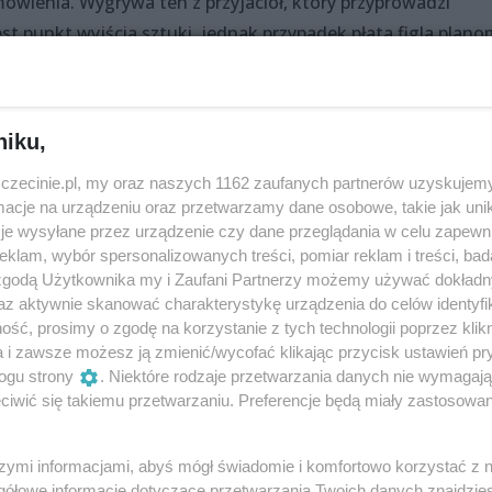
ówienia. Wygrywa ten z przyjaciół, który przyprowadzi
t punkt wyjścia sztuki, jednak przypadek płata figla plano
niku,
zczecinie.pl, my oraz naszych 1162 zaufanych partnerów uzyskujemy
cje na urządzeniu oraz przetwarzamy dane osobowe, takie jak unika
je wysyłane przez urządzenie czy dane przeglądania w celu zapewn
klam, wybór spersonalizowanych treści, pomiar reklam i treści, bad
 zgodą Użytkownika my i Zaufani Partnerzy możemy używać dokład
az aktywnie skanować charakterystykę urządzenia do celów identyfi
ść, prosimy o zgodę na korzystanie z tych technologii poprzez klikn
omedy
a i zawsze możesz ją zmienić/wycofać klikając przycisk ustawień pr
ogu strony
. Niektóre rodzaje przetwarzania danych nie wymagaj
iwić się takiemu przetwarzaniu. Preferencje będą miały zastosowania
k, Jacek Piotrowski, Adam Zych, Olga Adamska, Katarzyna
szymi informacjami, abyś mógł świadomie i komfortowo korzystać z
gółowe informacje dotyczące przetwarzania Twoich danych znajdzi