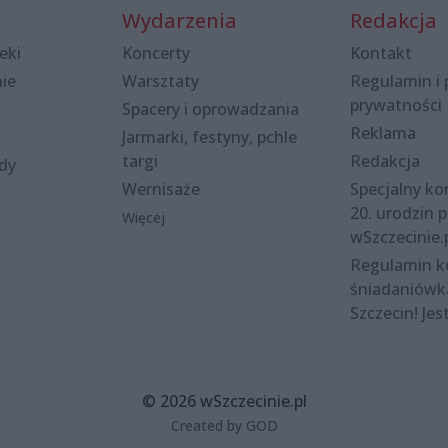
Wydarzenia
Redakcja
eki
Koncerty
Kontakt
nie
Warsztaty
Regulamin i 
prywatności
Spacery i oprowadzania
Reklama
Jarmarki, festyny, pchle
targi
Redakcja
ody
Wernisaże
Specjalny kon
20. urodzin p
Więcej
wSzczecinie.
Regulamin 
śniadaniówk
Szczecin! Jes
© 2026 wSzczecinie.pl
Created by GOD