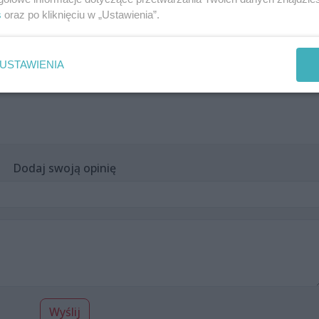
s
oraz po kliknięciu w „Ustawienia”.
USTAWIENIA
Dodaj swoją opinię
Wyślij