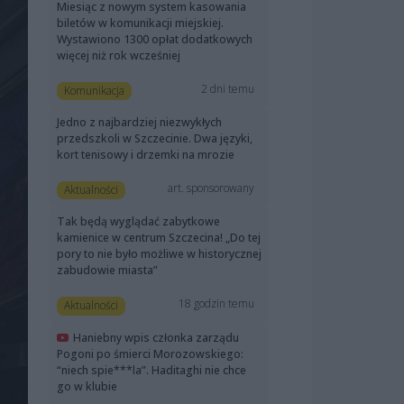
Miesiąc z nowym system kasowania
biletów w komunikacji miejskiej.
Wystawiono 1300 opłat dodatkowych
więcej niż rok wcześniej
2 dni temu
Komunikacja
Jedno z najbardziej niezwykłych
przedszkoli w Szczecinie. Dwa języki,
kort tenisowy i drzemki na mrozie
art. sponsorowany
Aktualności
Tak będą wyglądać zabytkowe
kamienice w centrum Szczecina! „Do tej
pory to nie było możliwe w historycznej
zabudowie miasta”
18 godzin temu
Aktualności
Haniebny wpis członka zarządu
Pogoni po śmierci Morozowskiego:
“niech spie***la”. Haditaghi nie chce
go w klubie