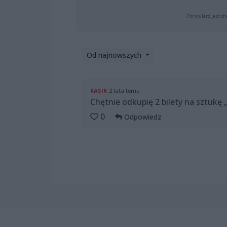
Formularz jest ch
Od najnowszych
KASIK
2 lata temu
Chętnie odkupię 2 bilety na sztukę ,
0
Odpowiedz