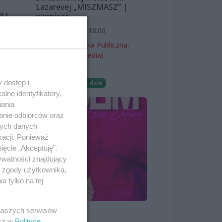
Lazarevej „MISZMASZ” |
m i
wernisaż
7 sierpnia 2026, 18:00
Miejska Biblioteka Publiczna,
filia nr 54 (ProMedia)
Wernisaże
 dostęp i
Darmowe
Już dziś
lne identyfikatory,
iania
anie odbiorców oraz
nych danych
kacji. Ponieważ
ięcie „Akceptuję”.
ywatności znajdujący
ą zgody użytkownika,
 tylko na tej
 naszych serwisów
SKOLIM
esz w
Polityce