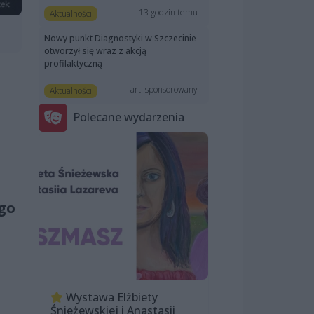
13 godzin temu
Aktualności
Nowy punkt Diagnostyki w Szczecinie
otworzył się wraz z akcją
profilaktyczną
art. sponsorowany
Aktualności
Polecane wydarzenia
ego
Wystawa Elżbiety
Śnieżewskiej i Anastasii