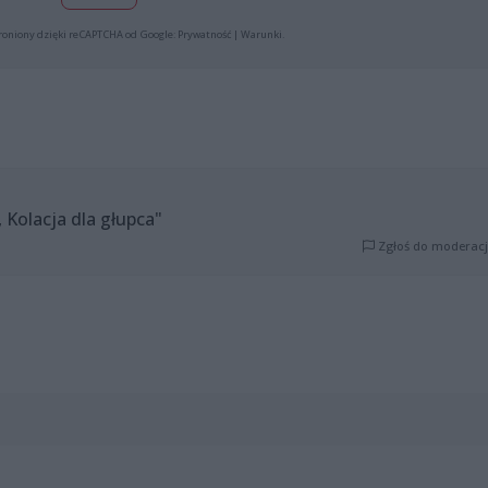
roniony dzięki reCAPTCHA od Google:
Prywatność
|
Warunki
.
, Kolacja dla głupca"
Zgłoś do moderacj