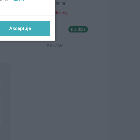
7 sierpnia 2026, 20:00
Teatr Letni im. Heleny
Majdaniec
Akceptuję
Koncerty
Już dziś