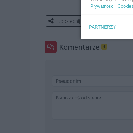
Prywatności
i
Cookie
Udostępnij
PARTNERZY
Komentarze
1