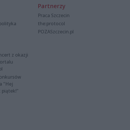
Partnerzy
Praca Szczecin
polityka
the:protocol
POZASzczecin.pl
cert z okazji
ortalu
pl
konkursów
a "Hej
t piątek!"