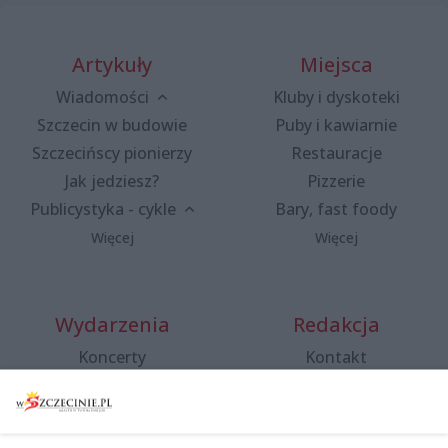
Artykuły
Miejsca
Wiadomości
Kluby i dyskoteki
Szczecin w budowie
Puby i kawiarnie
Szczecińscy pionierzy
Restauracje
Jak jedziesz?
Pizzerie
Publicystyka - cykle
Bary, fast foody
Więcej
Więcej
Wydarzenia
Redakcja
Koncerty
Kontakt
Warsztaty
Regulamin i polityka
prywatności
Spacery i oprowadzania
Reklama
Jarmarki, festyny, pchle