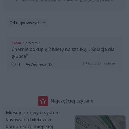
Formularz jest chroniony dzięki reCAPTCHA od Google:
Prywatność
|
Warunki
.
Od najnowszych
KASIK
2 lata temu
Chętnie odkupię 2 bilety na sztukę ,, Kolacja dla
głupca"
Zgłoś do moderacji
0
Odpowiedz
Najczęściej czytane
Miesiąc z nowym system
kasowania biletów w
komunikacji miejskiej.