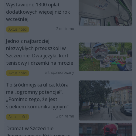
Wystawiono 1300 opłat
dodatkowych więcej niż rok
wcześniej
2 dni temu
Aktualności
Jedno z najbardziej
niezwykłych przedszkoli w
Szczecinie. Dwa języki, kort
tenisowy i drzemki na mrozie
art. sponsorowany
Aktualności
To śródmiejska ulica, która
ma „ogromny potencjał”.
„Pomimo tego, że jest
ściekiem komunikacyjnym”
2 dni temu
Aktualności
Dramat w Szczecinie.
Przywiązany do łóżka pies w