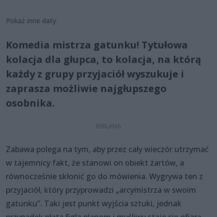
Pokaż inne daty
Komedia mistrza gatunku! Tytułowa
kolacja dla głupca, to kolacja, na którą
każdy z grupy przyjaciół wyszukuje i
zaprasza możliwie najgłupszego
osobnika.
Zabawa polega na tym, aby przez cały wieczór utrzymać
w tajemnicy fakt, że stanowi on obiekt żartów, a
równocześnie skłonić go do mówienia. Wygrywa ten z
przyjaciół, który przyprowadzi „arcymistrza w swoim
gatunku”. Taki jest punkt wyjścia sztuki, jednak
przypadek płata figla planom i myśliwy staje się ofiarą...