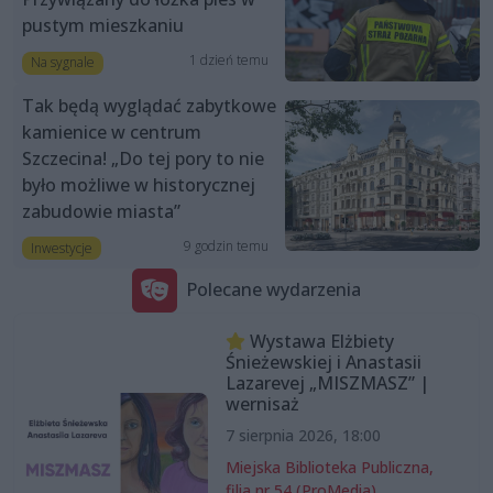
pustym mieszkaniu
1 dzień temu
Na sygnale
Tak będą wyglądać zabytkowe
kamienice w centrum
Szczecina! „Do tej pory to nie
było możliwe w historycznej
zabudowie miasta”
9 godzin temu
Inwestycje
Polecane wydarzenia
Wystawa Elżbiety
Śnieżewskiej i Anastasii
Lazarevej „MISZMASZ” |
wernisaż
7 sierpnia 2026, 18:00
Miejska Biblioteka Publiczna,
filia nr 54 (ProMedia)