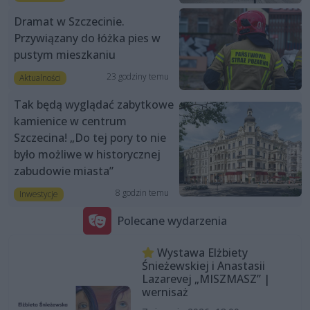
Dramat w Szczecinie.
Przywiązany do łóżka pies w
pustym mieszkaniu
23 godziny temu
Aktualności
Tak będą wyglądać zabytkowe
kamienice w centrum
Szczecina! „Do tej pory to nie
było możliwe w historycznej
zabudowie miasta”
8 godzin temu
Inwestycje
Polecane wydarzenia
Wystawa Elżbiety
Śnieżewskiej i Anastasii
Lazarevej „MISZMASZ” |
wernisaż