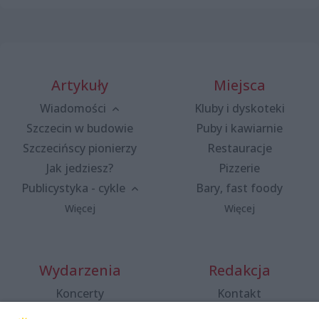
Artykuły
Miejsca
Wiadomości
Kluby i dyskoteki
Szczecin w budowie
Puby i kawiarnie
Szczecińscy pionierzy
Restauracje
Jak jedziesz?
Pizzerie
Publicystyka - cykle
Bary, fast foody
Więcej
Więcej
Wydarzenia
Redakcja
Koncerty
Kontakt
Warsztaty
Regulamin i polityka