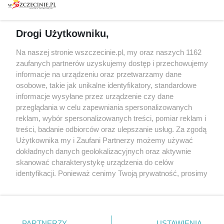
prywatności
Spacery i oprowadzania
Reklama
Jarmarki, festyny, pchle
Drogi Użytkowniku,
targi
Redakcja
Wernisaże
Specjalny koncert z okazji
Na naszej stronie wszczecinie.pl, my oraz naszych 1162
20. urodzin portalu
zaufanych partnerów uzyskujemy dostęp i przechowujemy
Więcej
wSzczecinie.pl
informacje na urządzeniu oraz przetwarzamy dane
osobowe, takie jak unikalne identyfikatory, standardowe
Regulamin konkursów
informacje wysyłane przez urządzenie czy dane
śniadaniówka "Hej
przeglądania w celu zapewniania spersonalizowanych
Szczecin! Jest piątek!"
reklam, wybór spersonalizowanych treści, pomiar reklam i
treści, badanie odbiorców oraz ulepszanie usług. Za zgodą
Użytkownika my i Zaufani Partnerzy możemy używać
dokładnych danych geolokalizacyjnych oraz aktywnie
Partnerzy
skanować charakterystykę urządzenia do celów
Praca Szczecin
identyfikacji. Ponieważ cenimy Twoją prywatność, prosimy
o zgodę na korzystanie z tych technologii poprzez
the:protocol
kliknięcie „Akceptuję”. Zgoda jest dobrowolna i zawsze
POZASzczecin.pl
możesz ją zmienić/wycofać klikając przycisk ustawień
prywatności znajdujący się w lewym dolnym rogu strony
PARTNERZY
USTAWIENIA