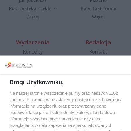
Jak jedziesz?
Pizzerie
Publicystyka - cykle
Bary, fast foody
Więcej
Więcej
Wydarzenia
Redakcja
Koncerty
Kontakt
Warsztaty
Regulamin i polityka
prywatności
Spacery i oprowadzania
Reklama
Jarmarki, festyny, pchle
Drogi Użytkowniku,
targi
Redakcja
Wernisaże
Specjalny koncert z okazji
Na naszej stronie wszczecinie.pl, my oraz naszych 1162
20. urodzin portalu
zaufanych partnerów uzyskujemy dostęp i przechowujemy
Więcej
wSzczecinie.pl
informacje na urządzeniu oraz przetwarzamy dane
osobowe, takie jak unikalne identyfikatory, standardowe
Regulamin konkursów
informacje wysyłane przez urządzenie czy dane
śniadaniówka "Hej
przeglądania w celu zapewniania spersonalizowanych
Szczecin! Jest piątek!"