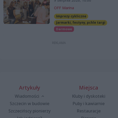
9 sierpnia 2026, 10:00
OFF Marina
Imprezy cykliczne
Jarmarki, festyny, pchle targi
Darmowe
Artykuły
Miejsca
Wiadomości
Kluby i dyskoteki
Szczecin w budowie
Puby i kawiarnie
Szczecińscy pionierzy
Restauracje