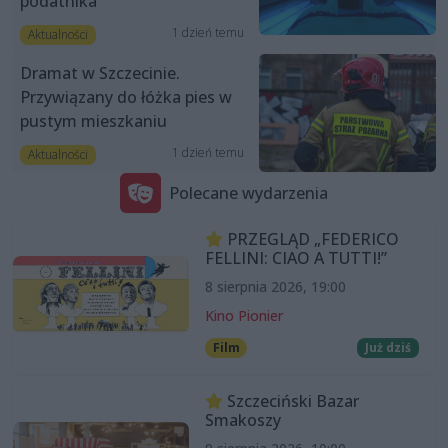
podatnika”
1 dzień temu
Aktualności
Dramat w Szczecinie.
Przywiązany do łóżka pies w
pustym mieszkaniu
1 dzień temu
Aktualności
Polecane wydarzenia
PRZEGLĄD „FEDERICO
FELLINI: CIAO A TUTTI!”
8 sierpnia 2026, 19:00
Kino Pionier
Film
Już dziś
Szczeciński Bazar
Smakoszy