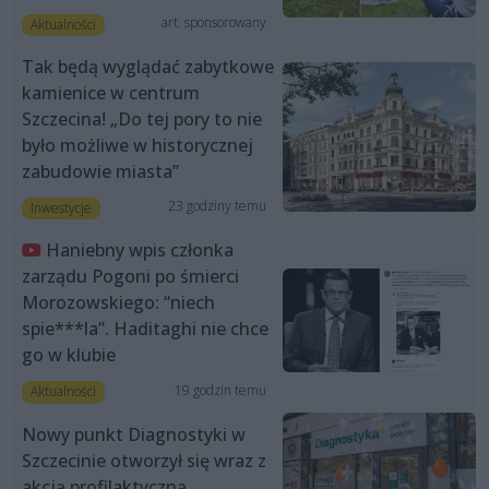
art. sponsorowany
Aktualności
Tak będą wyglądać zabytkowe
kamienice w centrum
Szczecina! „Do tej pory to nie
było możliwe w historycznej
zabudowie miasta”
23 godziny temu
Inwestycje
Haniebny wpis członka
zarządu Pogoni po śmierci
Morozowskiego: “niech
spie***la”. Haditaghi nie chce
go w klubie
19 godzin temu
Aktualności
Nowy punkt Diagnostyki w
Szczecinie otworzył się wraz z
akcją profilaktyczną