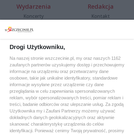
Wydarzenia
Redakcja
Koncerty
Kontakt
Warsztaty
Regulamin i polityka
prywatności
Spacery i oprowadzania
Reklama
Jarmarki, festyny, pchle
Drogi Użytkowniku,
targi
Redakcja
Wernisaże
Specjalny koncert z okazji
Na naszej stronie wszczecinie.pl, my oraz naszych 1162
20. urodzin portalu
zaufanych partnerów uzyskujemy dostęp i przechowujemy
Więcej
wSzczecinie.pl
informacje na urządzeniu oraz przetwarzamy dane
osobowe, takie jak unikalne identyfikatory, standardowe
Regulamin konkursów
informacje wysyłane przez urządzenie czy dane
śniadaniówka "Hej
przeglądania w celu zapewniania spersonalizowanych
Szczecin! Jest piątek!"
reklam, wybór spersonalizowanych treści, pomiar reklam i
treści, badanie odbiorców oraz ulepszanie usług. Za zgodą
Użytkownika my i Zaufani Partnerzy możemy używać
dokładnych danych geolokalizacyjnych oraz aktywnie
Partnerzy
skanować charakterystykę urządzenia do celów
Praca Szczecin
identyfikacji. Ponieważ cenimy Twoją prywatność, prosimy