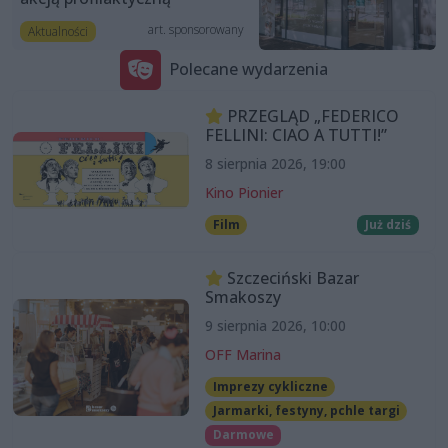
art. sponsorowany
Aktualności
Polecane wydarzenia
PRZEGLĄD „FEDERICO
FELLINI: CIAO A TUTTI!”
8 sierpnia 2026, 19:00
Kino Pionier
Film
Już dziś
Szczeciński Bazar
Smakoszy
9 sierpnia 2026, 10:00
OFF Marina
Imprezy cykliczne
Jarmarki, festyny, pchle targi
Darmowe