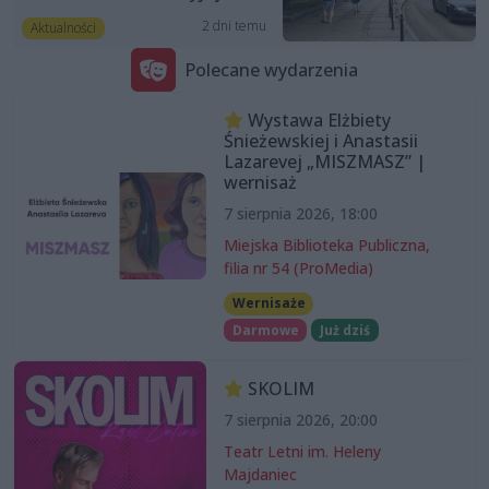
2 dni temu
Aktualności
Polecane wydarzenia
Wystawa Elżbiety
Śnieżewskiej i Anastasii
Lazarevej „MISZMASZ” |
wernisaż
7 sierpnia 2026, 18:00
Miejska Biblioteka Publiczna,
filia nr 54 (ProMedia)
Wernisaże
Darmowe
Już dziś
SKOLIM
7 sierpnia 2026, 20:00
Teatr Letni im. Heleny
Majdaniec