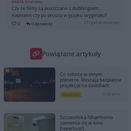
AGATA
10 lat temu
Czy te filmy są puszczane z dubbingiem,
napisami czy po prostu w języku oryginału?
Zgłoś do moderacji
0
Odpowiedz
Powiązane artykuły
Co sobotę w innym
plenerze. Ruszają bezpłatne
projekcje na osiedlach
10 lat temu
Aktualności
Szczecińska filharmonia
zamienia się w kino
[repertuar]