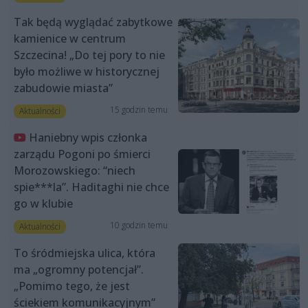
Tak będą wyglądać zabytkowe
kamienice w centrum
Szczecina! „Do tej pory to nie
było możliwe w historycznej
zabudowie miasta”
15 godzin temu
Aktualności
Haniebny wpis członka
zarządu Pogoni po śmierci
Morozowskiego: “niech
spie***la”. Haditaghi nie chce
go w klubie
10 godzin temu
Aktualności
To śródmiejska ulica, która
ma „ogromny potencjał”.
„Pomimo tego, że jest
ściekiem komunikacyjnym”