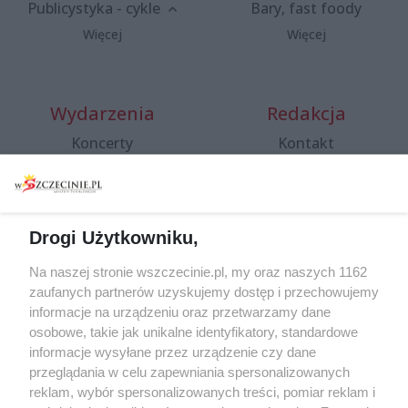
Publicystyka - cykle
Bary, fast foody
Więcej
Więcej
Wydarzenia
Redakcja
Koncerty
Kontakt
Warsztaty
Regulamin i polityka
prywatności
Spacery i oprowadzania
Reklama
Jarmarki, festyny, pchle
Drogi Użytkowniku,
targi
Redakcja
Wernisaże
Specjalny koncert z okazji
Na naszej stronie wszczecinie.pl, my oraz naszych 1162
20. urodzin portalu
zaufanych partnerów uzyskujemy dostęp i przechowujemy
Więcej
wSzczecinie.pl
informacje na urządzeniu oraz przetwarzamy dane
osobowe, takie jak unikalne identyfikatory, standardowe
Regulamin konkursów
informacje wysyłane przez urządzenie czy dane
śniadaniówka "Hej
przeglądania w celu zapewniania spersonalizowanych
Szczecin! Jest piątek!"
reklam, wybór spersonalizowanych treści, pomiar reklam i