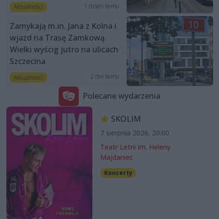
1 dzień temu
Aktualności
Zamykają m.in. Jana z Kolna i
wjazd na Trasę Zamkową.
Wielki wyścig jutro na ulicach
Szczecina
2 dni temu
Aktualności
Polecane wydarzenia
SKOLIM
7 sierpnia 2026, 20:00
Teatr Letni im. Heleny
Majdaniec
Koncerty