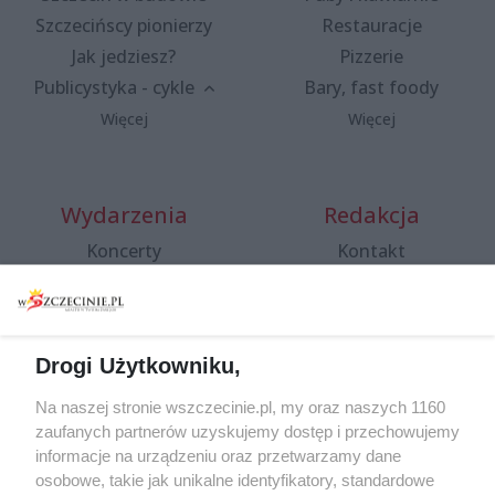
Szczecińscy pionierzy
Restauracje
Jak jedziesz?
Pizzerie
Publicystyka - cykle
Bary, fast foody
Więcej
Więcej
Wydarzenia
Redakcja
Koncerty
Kontakt
Warsztaty
Regulamin i polityka
prywatności
Spacery i oprowadzania
Reklama
Jarmarki, festyny, pchle
Drogi Użytkowniku,
targi
Redakcja
Wernisaże
Specjalny koncert z okazji
Na naszej stronie wszczecinie.pl, my oraz naszych 1160
20. urodzin portalu
zaufanych partnerów uzyskujemy dostęp i przechowujemy
Więcej
wSzczecinie.pl
informacje na urządzeniu oraz przetwarzamy dane
osobowe, takie jak unikalne identyfikatory, standardowe
Regulamin konkursów