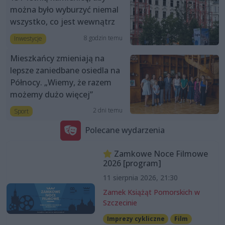
można było wyburzyć niemal
wszystko, co jest wewnątrz
8 godzin temu
Inwestycje
Mieszkańcy zmieniają na
lepsze zaniedbane osiedla na
Północy. „Wiemy, że razem
możemy dużo więcej”
2 dni temu
Sport
Polecane wydarzenia
Zamkowe Noce Filmowe
2026 [program]
11 sierpnia 2026, 21:30
Zamek Książąt Pomorskich w
Szczecinie
Imprezy cykliczne
Film