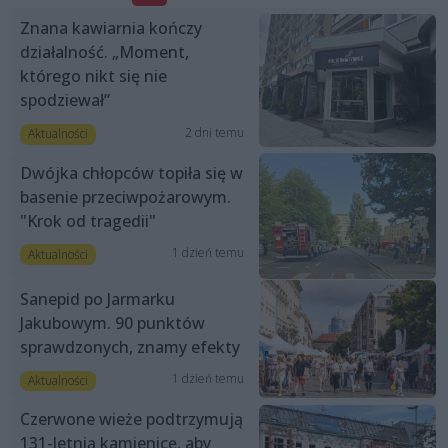
Znana kawiarnia kończy
działalność. „Moment,
którego nikt się nie
spodziewał”
2 dni temu
Aktualności
Dwójka chłopców topiła się w
basenie przeciwpożarowym.
"Krok od tragedii"
1 dzień temu
Aktualności
Sanepid po Jarmarku
Jakubowym. 90 punktów
sprawdzonych, znamy efekty
1 dzień temu
Aktualności
Czerwone wieże podtrzymują
131-letnią kamienicę, aby