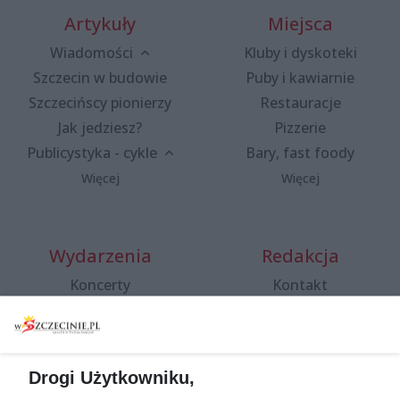
Artykuły
Miejsca
Wiadomości
Kluby i dyskoteki
Szczecin w budowie
Puby i kawiarnie
Szczecińscy pionierzy
Restauracje
Jak jedziesz?
Pizzerie
Publicystyka - cykle
Bary, fast foody
Więcej
Więcej
Wydarzenia
Redakcja
Koncerty
Kontakt
Warsztaty
Regulamin i polityka
prywatności
Spacery i oprowadzania
Reklama
Jarmarki, festyny, pchle
Drogi Użytkowniku,
targi
Redakcja