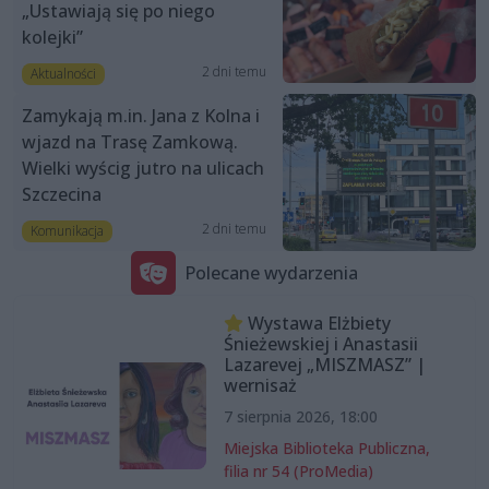
„Ustawiają się po niego
kolejki”
2 dni temu
Aktualności
Zamykają m.in. Jana z Kolna i
wjazd na Trasę Zamkową.
Wielki wyścig jutro na ulicach
Szczecina
2 dni temu
Komunikacja
Polecane wydarzenia
Wystawa Elżbiety
Śnieżewskiej i Anastasii
Lazarevej „MISZMASZ” |
wernisaż
7 sierpnia 2026, 18:00
Miejska Biblioteka Publiczna,
filia nr 54 (ProMedia)