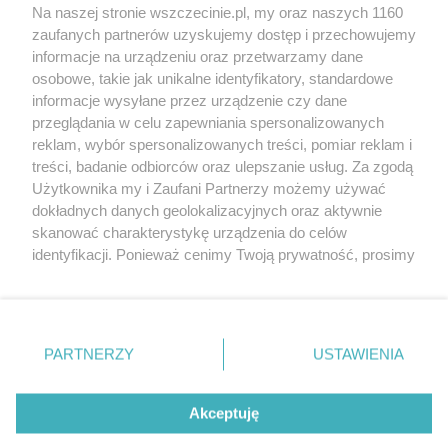
Wernisaże
Specjalny koncert z okazji
Na naszej stronie wszczecinie.pl, my oraz naszych 1160
20. urodzin portalu
zaufanych partnerów uzyskujemy dostęp i przechowujemy
Więcej
wSzczecinie.pl
informacje na urządzeniu oraz przetwarzamy dane
osobowe, takie jak unikalne identyfikatory, standardowe
Regulamin konkursów
informacje wysyłane przez urządzenie czy dane
śniadaniówka "Hej
przeglądania w celu zapewniania spersonalizowanych
Szczecin! Jest piątek!"
reklam, wybór spersonalizowanych treści, pomiar reklam i
treści, badanie odbiorców oraz ulepszanie usług. Za zgodą
Użytkownika my i Zaufani Partnerzy możemy używać
dokładnych danych geolokalizacyjnych oraz aktywnie
Partnerzy
skanować charakterystykę urządzenia do celów
Praca Szczecin
identyfikacji. Ponieważ cenimy Twoją prywatność, prosimy
o zgodę na korzystanie z tych technologii poprzez
the:protocol
kliknięcie „Akceptuję”. Zgoda jest dobrowolna i zawsze
POZASzczecin.pl
możesz ją zmienić/wycofać klikając przycisk ustawień
prywatności znajdujący się w lewym dolnym rogu strony
PARTNERZY
USTAWIENIA
. Niektóre rodzaje przetwarzania danych nie wymagają
zgody użytkownika, ale masz prawo sprzeciwić się
© 2026 wSzczecinie.pl
takiemu przetwarzaniu. Preferencje będą miały
Akceptuję
Created by GOD
zastosowania tylko na tej witrynie.