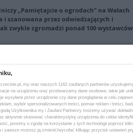
odniczy „Pamiętajcie o ogrodach” na Wałach
a i szanowana przez odwiedzających i
jak zwykle zgromadzi ponad 100 wystawców
ie i wyszukane odmiany bylin, traw, róż, drzewek i krzewów
niku,
obnych pnączy, roślin rabatowych i balkonowych, cebulek
 to nie tylko rośliny, nie zabraknie także rybek do oczek
zczecinie.pl, my oraz naszych 1162 zaufanych partnerów uzyskujemy
go, nawozów oraz elementów małej architektury... Będą
cje na urządzeniu oraz przetwarzamy dane osobowe, takie jak unika
je wysyłane przez urządzenie czy dane przeglądania w celu zapewn
ny doniczkowe, ceramika i rękodzieło, miody, świeże i pachną
klam, wybór spersonalizowanych treści, pomiar reklam i treści, bad
 zgodą Użytkownika my i Zaufani Partnerzy możemy używać dokład
az aktywnie skanować charakterystykę urządzenia do celów identyfi
ie kiermasz jadła regionalnego, czyli „Wałówka z
ść, prosimy o zgodę na korzystanie z tych technologii poprzez klikn
je stoiska będą mieli m.in. producenci wędlin, serów,
a i zawsze możesz ją zmienić/wycofać klikając przycisk ustawień pr