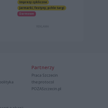
Imprezy cykliczne
Jarmarki, festyny, pchle targi
Darmowe
Partnerzy
Praca Szczecin
polityka
the:protocol
POZASzczecin.pl
cert z okazji