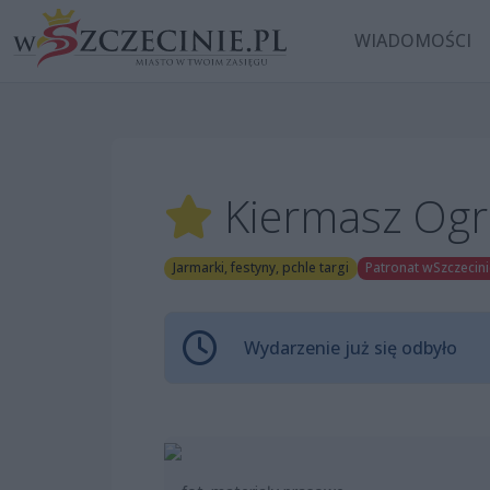
WIADOMOŚCI
Kiermasz Ogro
Jarmarki, festyny, pchle targi
Patronat wSzczecini
Wydarzenie już się odbyło