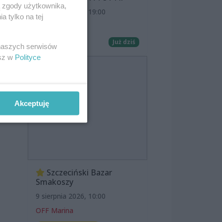
ą zgody użytkownika,
8 sierpnia 2026, 19:00
 tylko na tej
Kino Pionier
Film
Już dziś
 naszych serwisów
esz w
Polityce
Akceptuję
Szczeciński Bazar
Smakoszy
9 sierpnia 2026, 10:00
OFF Marina