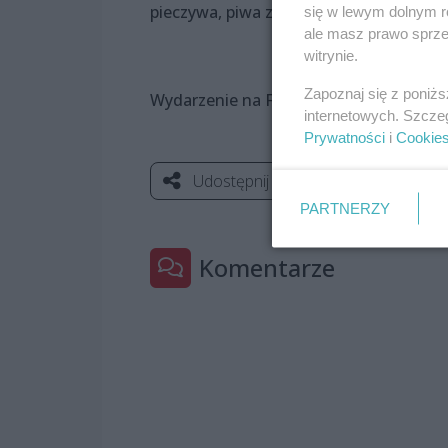
pieczywa, piwa z minibrowarów, czy prz
się w lewym dolnym r
ale masz prawo sprzec
witrynie.
Zapoznaj się z poniż
Wydarzenie na FB:
https://www.facebo
internetowych. Szcze
Prywatności
i
Cookie
Udostępnij
PARTNERZY
Komentarze