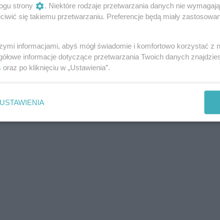
ekąsek i słodyczy.
ogu strony
. Niektóre rodzaje przetwarzania danych nie wymagaj
iwić się takiemu przetwarzaniu. Preferencje będą miały zastosowania
szymi informacjami, abyś mógł świadomie i komfortowo korzystać z
ok.com/events/476162502230054/
gółowe informacje dotyczące przetwarzania Twoich danych znajdzi
s
oraz po kliknięciu w „Ustawienia”.
USTAWIENIA