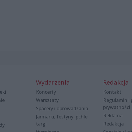
Wydarzenia
Redakcja
eki
Koncerty
Kontakt
nie
Warsztaty
Regulamin i 
prywatności
Spacery i oprowadzania
Reklama
Jarmarki, festyny, pchle
targi
Redakcja
ody
Wernisaże
Specjalny kon