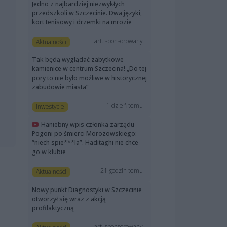
Jedno z najbardziej niezwykłych
przedszkoli w Szczecinie. Dwa języki,
kort tenisowy i drzemki na mrozie
art. sponsorowany
Aktualności
Tak będą wyglądać zabytkowe
kamienice w centrum Szczecina! „Do tej
pory to nie było możliwe w historycznej
zabudowie miasta”
1 dzień temu
Inwestycje
Haniebny wpis członka zarządu
Pogoni po śmierci Morozowskiego:
“niech spie***la”. Haditaghi nie chce
go w klubie
21 godzin temu
Aktualności
Nowy punkt Diagnostyki w Szczecinie
otworzył się wraz z akcją
profilaktyczną
art. sponsorowany