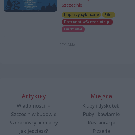
Szczecinie
Imprezy cykliczne
Film
Patronat wSzczecinie.pl
Darmowe
Artykuły
Miejsca
Wiadomości
Kluby i dyskoteki
Szczecin w budowie
Puby i kawiarnie
Szczecińscy pionierzy
Restauracje
Jak jedziesz?
Pizzerie