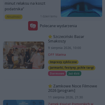
minut relaksu na koszt
podatnika”
1 dzień temu
Aktualności
Polecane wydarzenia
Szczeciński Bazar
Smakoszy
9 sierpnia 2026, 10:00
OFF Marina
Imprezy cykliczne
Jarmarki, festyny, pchle targi
Darmowe
Już dziś
Zamkowe Noce Filmowe
2026 [program]
11 sierpnia 2026, 21:30
Zamek Książąt Pomorskich w