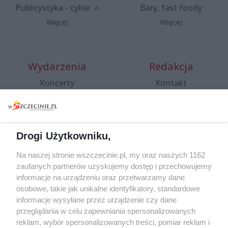
Publicystyka - cykle
Bary, fast foody
Więcej
Więcej
Wydarzenia
Redakcja
Koncerty
Kontakt
Warsztaty
Regulamin i polityka
prywatności
Spacery i oprowadzania
Reklama
Jarmarki, festyny, pchle
Drogi Użytkowniku,
targi
Redakcja
Wernisaże
Specjalny koncert z okazji
Na naszej stronie wszczecinie.pl, my oraz naszych 1162
20. urodzin portalu
zaufanych partnerów uzyskujemy dostęp i przechowujemy
Więcej
wSzczecinie.pl
informacje na urządzeniu oraz przetwarzamy dane
osobowe, takie jak unikalne identyfikatory, standardowe
Regulamin konkursów
informacje wysyłane przez urządzenie czy dane
śniadaniówka "Hej
przeglądania w celu zapewniania spersonalizowanych
Szczecin! Jest piątek!"
reklam, wybór spersonalizowanych treści, pomiar reklam i