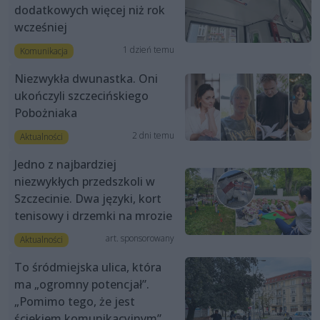
dodatkowych więcej niż rok
wcześniej
1 dzień temu
Komunikacja
Niezwykła dwunastka. Oni
ukończyli szczecińskiego
Pobożniaka
2 dni temu
Aktualności
Jedno z najbardziej
niezwykłych przedszkoli w
Szczecinie. Dwa języki, kort
tenisowy i drzemki na mrozie
art. sponsorowany
Aktualności
To śródmiejska ulica, która
ma „ogromny potencjał”.
„Pomimo tego, że jest
ściekiem komunikacyjnym”