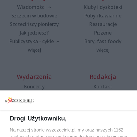
Wiadomości
Kluby i dyskoteki
Szczecin w budowie
Puby i kawiarnie
Szczecińscy pionierzy
Restauracje
Jak jedziesz?
Pizzerie
Publicystyka - cykle
Bary, fast foody
Więcej
Więcej
Wydarzenia
Redakcja
Koncerty
Kontakt
Warsztaty
Regulamin i polityka
prywatności
Spacery i oprowadzania
Reklama
Jarmarki, festyny, pchle
Drogi Użytkowniku,
targi
Redakcja
Wernisaże
Specjalny koncert z okazji
Na naszej stronie wszczecinie.pl, my oraz naszych 1162
20. urodzin portalu
zaufanych partnerów uzyskujemy dostęp i przechowujemy
Więcej