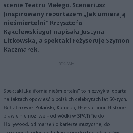
scenie Teatru Małego. Scenariusz
(inspirowany reportażem „Jak umierają
nieśmiertelni” Krzysztofa
Kąkolewskiego) napisała Justyna
Litkowska, a spektakl reżyseruje Szymon
Kaczmarek.
Spektakl „kalifornia nieśmiertelni” to niezwykła, oparta
na faktach opowieść o polskich celebrytach lat 60-tych.
Bohaterowie: Polański, Komeda, Hłasko i inni. Historie
prawie niemożliwe – od wódki w SPATiFie do
Hollywood, od marzeń o karierze muzycznej do
okrutnej zbrodni, od Indian Hopi do dzieci-kwiatów.