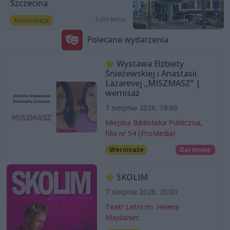
Szczecina
2 dni temu
Komunikacja
Polecane wydarzenia
Wystawa Elżbiety
Śnieżewskiej i Anastasii
Lazarevej „MISZMASZ” |
wernisaż
7 sierpnia 2026, 18:00
Miejska Biblioteka Publiczna,
filia nr 54 (ProMedia)
Wernisaże
Darmowe
SKOLIM
7 sierpnia 2026, 20:00
Teatr Letni im. Heleny
Majdaniec