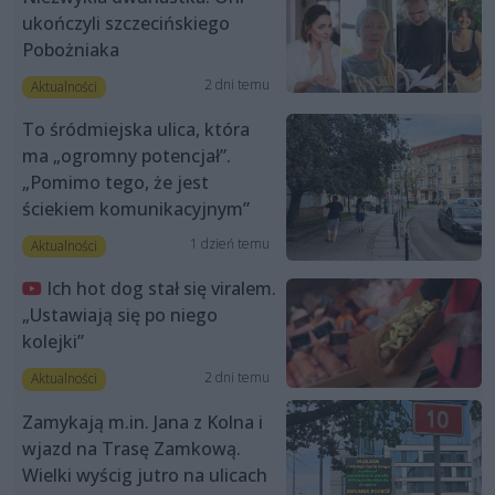
ukończyli szczecińskiego
Pobożniaka
2 dni temu
Aktualności
To śródmiejska ulica, która
ma „ogromny potencjał”.
„Pomimo tego, że jest
ściekiem komunikacyjnym”
1 dzień temu
Aktualności
Ich hot dog stał się viralem.
„Ustawiają się po niego
kolejki”
2 dni temu
Aktualności
Zamykają m.in. Jana z Kolna i
wjazd na Trasę Zamkową.
Wielki wyścig jutro na ulicach