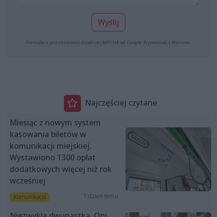
Wyślij
Formularz jest chroniony dzięki reCAPTCHA od Google:
Prywatność
|
Warunki
.
Najczęściej czytane
Miesiąc z nowym system
kasowania biletów w
komunikacji miejskiej.
Wystawiono 1300 opłat
dodatkowych więcej niż rok
wcześniej
1 dzień temu
Komunikacja
Niezwykła dwunastka. Oni