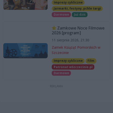
Imprezy cykliczne
Jarmarki, festyny, pchle targi
Darmowe
Już dziś
Zamkowe Noce Filmowe
2026 [program]
11 sierpnia 2026, 21:30
Zamek Książąt Pomorskich w
Szczecinie
Imprezy cykliczne
Film
Patronat wSzczecinie.pl
Darmowe