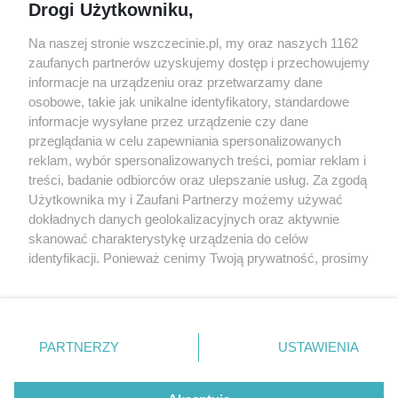
Drogi Użytkowniku,
targi
Redakcja
Wernisaże
Specjalny koncert z okazji
Na naszej stronie wszczecinie.pl, my oraz naszych 1162
20. urodzin portalu
zaufanych partnerów uzyskujemy dostęp i przechowujemy
Więcej
wSzczecinie.pl
informacje na urządzeniu oraz przetwarzamy dane
osobowe, takie jak unikalne identyfikatory, standardowe
Regulamin konkursów
informacje wysyłane przez urządzenie czy dane
śniadaniówka "Hej
przeglądania w celu zapewniania spersonalizowanych
Szczecin! Jest piątek!"
reklam, wybór spersonalizowanych treści, pomiar reklam i
treści, badanie odbiorców oraz ulepszanie usług. Za zgodą
Użytkownika my i Zaufani Partnerzy możemy używać
dokładnych danych geolokalizacyjnych oraz aktywnie
Partnerzy
skanować charakterystykę urządzenia do celów
Praca Szczecin
identyfikacji. Ponieważ cenimy Twoją prywatność, prosimy
o zgodę na korzystanie z tych technologii poprzez
the:protocol
kliknięcie „Akceptuję”. Zgoda jest dobrowolna i zawsze
POZASzczecin.pl
możesz ją zmienić/wycofać klikając przycisk ustawień
prywatności znajdujący się w lewym dolnym rogu strony
PARTNERZY
USTAWIENIA
. Niektóre rodzaje przetwarzania danych nie wymagają
zgody użytkownika, ale masz prawo sprzeciwić się
© 2026 wSzczecinie.pl
takiemu przetwarzaniu. Preferencje będą miały