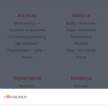
Artykuły
Miejsca
Wiadomości
Kluby i dyskoteki
Szczecin w budowie
Puby i kawiarnie
Szczecińscy pionierzy
Restauracje
Jak jedziesz?
Pizzerie
Publicystyka - cykle
Bary, fast foody
Więcej
Więcej
Wydarzenia
Redakcja
Koncerty
Kontakt
Warsztaty
Regulamin i polityka
prywatności
Spacery i oprowadzania
Reklama
Jarmarki, festyny, pchle