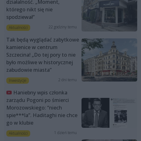
działalność. „Moment,
którego nikt się nie
spodziewał”
22 godziny temu
Aktualności
Tak będą wyglądać zabytkowe
kamienice w centrum
Szczecina! „Do tej pory to nie
było możliwe w historycznej
zabudowie miasta”
2 dni temu
Inwestycje
Haniebny wpis członka
zarządu Pogoni po śmierci
Morozowskiego: “niech
spie***la”. Haditaghi nie chce
go w klubie
1 dzień temu
Aktualności