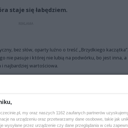
óra staje się łabędziem.
czny, bez słów, oparty luźno o treść „Brzydkiego kaczątka”
go nie pasuje i której nie lubią na podwórku, bo jest inna, a
a i najbardziej wartościowa.
niku,
nusz Słomiński
zczecinie.pl, my oraz naszych 1162 zaufanych partnerów uzyskujemy
cje na urządzeniu oraz przetwarzamy dane osobowe, takie jak unika
je wysyłane przez urządzenie czy dane przeglądania w celu zapewn