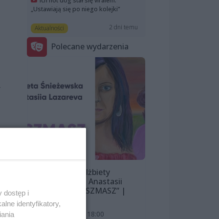
Ich hot dog stał się viralem.
„Ustawiają się po niego kolejki”
2 dni temu
Aktualności
Polecane wydarzenia
.
Wystawa Elżbiety
Śnieżewskiej i Anastasii
Lazarevej „MISZMASZ” |
 dostęp i
wernisaż
lne identyfikatory,
7 sierpnia 2026, 18:00
iania