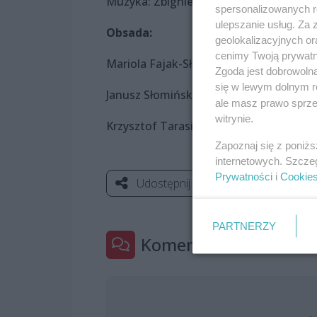
Muzyka: Zbigniew Krzywański
spersonalizowanych re
ulepszanie usług. Za
Obsada:
geolokalizacyjnych or
cenimy Twoją prywatno
Mariola Fajak-Słomińska
Zgoda jest dobrowoln
się w lewym dolnym r
Janusz Słomiński
ale masz prawo sprzec
witrynie.
Krzysztof Tarasiuk
Zapoznaj się z poniż
internetowych. Szcze
Prywatności
i
Cookie
Udostępnij
PARTNERZY
Komentarze
0