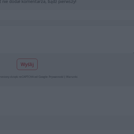
t nie dodał komentarza, bądź pierwszy!
Wyślij
roniony dzięki reCAPTCHA od Google:
Prywatność
|
Warunki
.