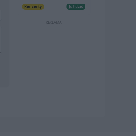
Koncerty
Już dziś