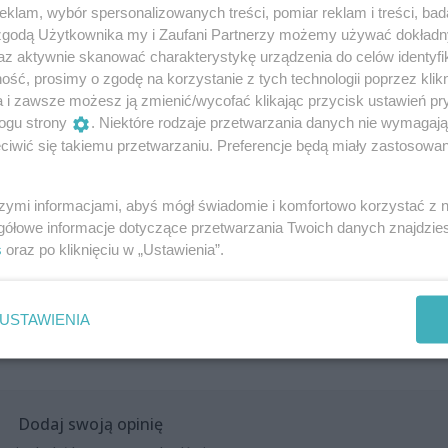
klam, wybór spersonalizowanych treści, pomiar reklam i treści, bad
 zgodą Użytkownika my i Zaufani Partnerzy możemy używać dokład
az aktywnie skanować charakterystykę urządzenia do celów identyfi
ść, prosimy o zgodę na korzystanie z tych technologii poprzez klikn
a i zawsze możesz ją zmienić/wycofać klikając przycisk ustawień pr
ogu strony
. Niektóre rodzaje przetwarzania danych nie wymagaj
iwić się takiemu przetwarzaniu. Preferencje będą miały zastosowania
szymi informacjami, abyś mógł świadomie i komfortowo korzystać z
gółowe informacje dotyczące przetwarzania Twoich danych znajdzi
s
oraz po kliknięciu w „Ustawienia”.
USTAWIENIA
Dodaj swoją opinię