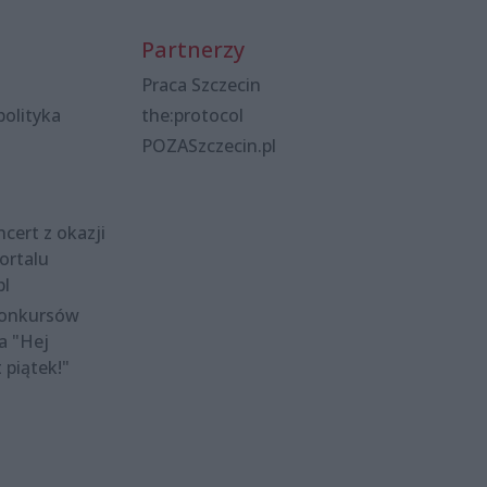
Partnerzy
Praca Szczecin
polityka
the:protocol
POZASzczecin.pl
cert z okazji
ortalu
pl
konkursów
a "Hej
t piątek!"