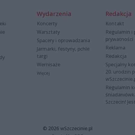
Wydarzenia
Redakcja
eki
Koncerty
Kontakt
nie
Warsztaty
Regulamin i 
prywatności
Spacery i oprowadzania
Reklama
Jarmarki, festyny, pchle
targi
Redakcja
ody
Wernisaże
Specjalny kon
20. urodzin p
Więcej
wSzczecinie.
Regulamin 
śniadaniówk
Szczecin! Jes
© 2026 wSzczecinie.pl