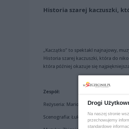
Historia szarej kaczuszki, kt
„Kaczątko” to spektakl najnajowy, muzy
Historia szarej kaczuszki, która do niko
która później okazuje się najpiękniejsz
Zespół:
Drogi Użytkow
Reżyseria: Mariola Fajak-Słomińska, Ja
Na naszej stronie ws
Scenografia: Łukasz Kwietniewski
przechowujemy informa
standardowe informac