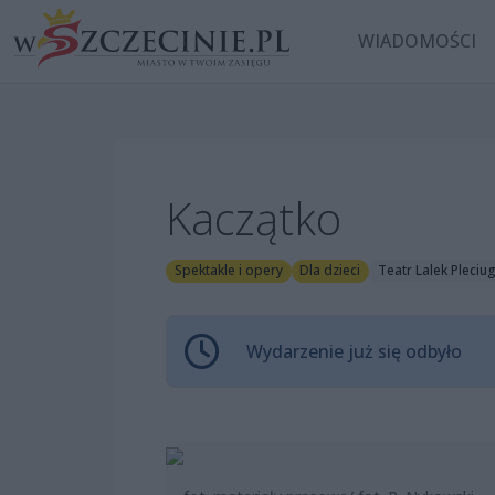
WIADOMOŚCI
Kaczątko
Spektakle i opery
Dla dzieci
Teatr Lalek Pleciu
Wydarzenie już się odbyło