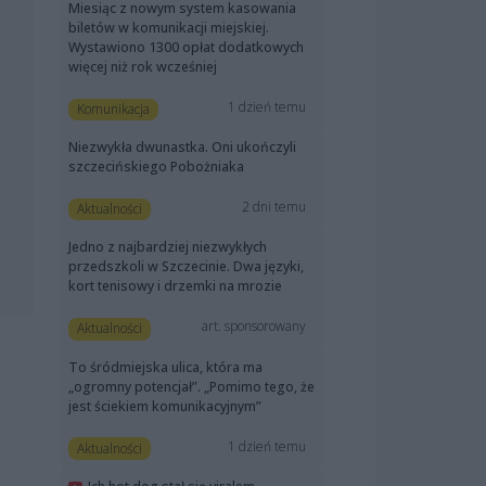
Miesiąc z nowym system kasowania
biletów w komunikacji miejskiej.
Wystawiono 1300 opłat dodatkowych
więcej niż rok wcześniej
1 dzień temu
Komunikacja
Niezwykła dwunastka. Oni ukończyli
szczecińskiego Pobożniaka
2 dni temu
Aktualności
Jedno z najbardziej niezwykłych
przedszkoli w Szczecinie. Dwa języki,
kort tenisowy i drzemki na mrozie
art. sponsorowany
Aktualności
To śródmiejska ulica, która ma
„ogromny potencjał”. „Pomimo tego, że
jest ściekiem komunikacyjnym”
1 dzień temu
Aktualności