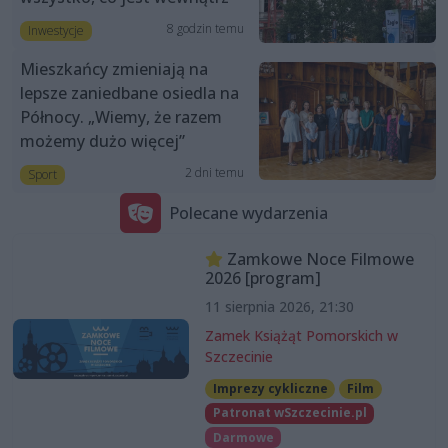
8 godzin temu
Inwestycje
Mieszkańcy zmieniają na
lepsze zaniedbane osiedla na
Północy. „Wiemy, że razem
możemy dużo więcej”
2 dni temu
Sport
Polecane wydarzenia
Zamkowe Noce Filmowe
2026 [program]
11 sierpnia 2026, 21:30
Zamek Książąt Pomorskich w
Szczecinie
Imprezy cykliczne
Film
Patronat wSzczecinie.pl
Darmowe