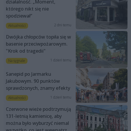
działalność. „Moment,
którego nikt się nie
spodziewał”
2 dni temu
Aktualności
Dwójka chłopców topiła się w
basenie przeciwpożarowym.
"Krok od tragedii"
1 dzień temu
Na sygnale
Sanepid po Jarmarku
Jakubowym. 90 punktów
sprawdzonych, znamy efekty
1 dzień temu
Aktualności
Czerwone wieże podtrzymują
131-letnią kamienicę, aby
można było wyburzyć niemal
wszystko, co jest wewnątrz