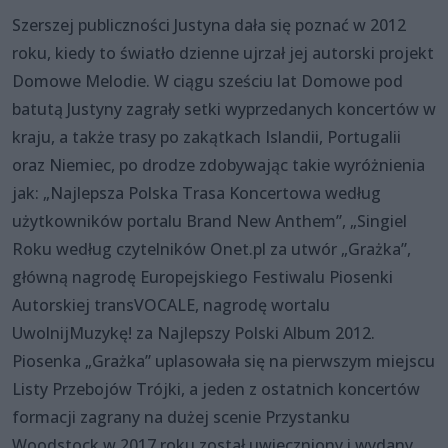
Szerszej publiczności Justyna dała się poznać w 2012
roku, kiedy to światło dzienne ujrzał jej autorski projekt
Domowe Melodie. W ciągu sześciu lat Domowe pod
batutą Justyny zagrały setki wyprzedanych koncertów w
kraju, a także trasy po zakątkach Islandii, Portugalii
oraz Niemiec, po drodze zdobywając takie wyróżnienia
jak: „Najlepsza Polska Trasa Koncertowa według
użytkowników portalu Brand New Anthem”, „Singiel
Roku według czytelników Onet.pl za utwór „Grażka”,
główną nagrodę Europejskiego Festiwalu Piosenki
Autorskiej transVOCALE, nagrodę wortalu
UwolnijMuzykę! za Najlepszy Polski Album 2012.
Piosenka „Grażka” uplasowała się na pierwszym miejscu
Listy Przebojów Trójki, a jeden z ostatnich koncertów
formacji zagrany na dużej scenie Przystanku
Woodstock w 2017 roku został uwieczniony i wydany