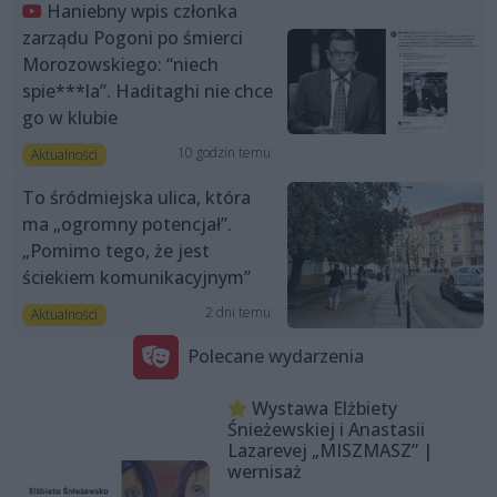
Haniebny wpis członka
zarządu Pogoni po śmierci
Morozowskiego: “niech
spie***la”. Haditaghi nie chce
go w klubie
10 godzin temu
Aktualności
To śródmiejska ulica, która
ma „ogromny potencjał”.
„Pomimo tego, że jest
ściekiem komunikacyjnym”
2 dni temu
Aktualności
Polecane wydarzenia
Wystawa Elżbiety
Śnieżewskiej i Anastasii
Lazarevej „MISZMASZ” |
wernisaż