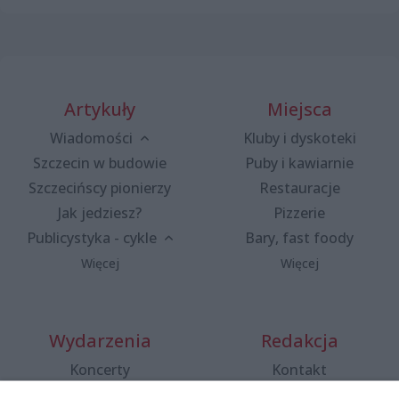
Artykuły
Miejsca
Wiadomości
Kluby i dyskoteki
Szczecin w budowie
Puby i kawiarnie
Szczecińscy pionierzy
Restauracje
Jak jedziesz?
Pizzerie
Publicystyka - cykle
Bary, fast foody
Więcej
Więcej
Wydarzenia
Redakcja
Koncerty
Kontakt
Warsztaty
Regulamin i polityka