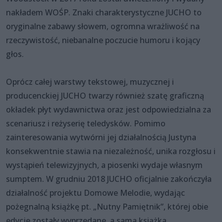
nakładem WOŚP. Znaki charakterystyczne JUCHO to
oryginalne zabawy słowem, ogromna wrażliwość na
rzeczywistość, niebanalne poczucie humoru i kojący
głos.
Oprócz całej warstwy tekstowej, muzycznej i
producenckiej JUCHO twarzy również szatę graficzną
okładek płyt wydawnictwa oraz jest odpowiedzialna za
scenariusz i reżyserię teledysków. Pomimo
zainteresowania wytwórni jej działalnością Justyna
konsekwentnie stawia na niezależność, unika rozgłosu i
wystąpień telewizyjnych, a piosenki wydaje własnym
sumptem. W grudniu 2018 JUCHO oficjalnie zakończyła
działalność projektu Domowe Melodie, wydając
pożegnalną książkę pt. „Nutny Pamiętnik”, której obie
edycje zostały wyprzedane, a sama książka