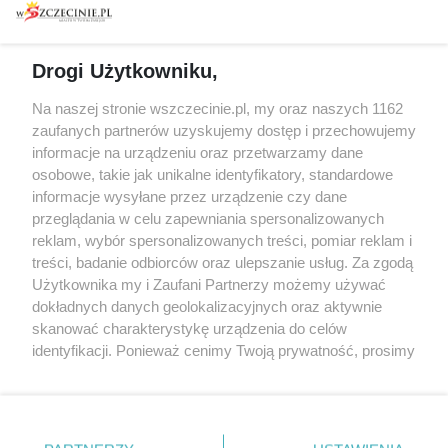
prywatności
Spacery i oprowadzania
Reklama
Jarmarki, festyny, pchle
Drogi Użytkowniku,
targi
Redakcja
Wernisaże
Specjalny koncert z okazji
Na naszej stronie wszczecinie.pl, my oraz naszych 1162
20. urodzin portalu
zaufanych partnerów uzyskujemy dostęp i przechowujemy
Więcej
wSzczecinie.pl
informacje na urządzeniu oraz przetwarzamy dane
osobowe, takie jak unikalne identyfikatory, standardowe
Regulamin konkursów
informacje wysyłane przez urządzenie czy dane
śniadaniówka "Hej
przeglądania w celu zapewniania spersonalizowanych
Szczecin! Jest piątek!"
reklam, wybór spersonalizowanych treści, pomiar reklam i
treści, badanie odbiorców oraz ulepszanie usług. Za zgodą
Użytkownika my i Zaufani Partnerzy możemy używać
dokładnych danych geolokalizacyjnych oraz aktywnie
Partnerzy
skanować charakterystykę urządzenia do celów
Praca Szczecin
identyfikacji. Ponieważ cenimy Twoją prywatność, prosimy
o zgodę na korzystanie z tych technologii poprzez
the:protocol
kliknięcie „Akceptuję”. Zgoda jest dobrowolna i zawsze
POZASzczecin.pl
możesz ją zmienić/wycofać klikając przycisk ustawień
prywatności znajdujący się w lewym dolnym rogu strony