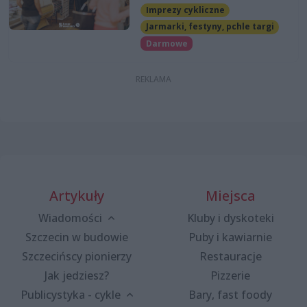
Imprezy cykliczne
Jarmarki, festyny, pchle targi
Darmowe
Artykuły
Miejsca
Wiadomości
Kluby i dyskoteki
Szczecin w budowie
Puby i kawiarnie
Szczecińscy pionierzy
Restauracje
Jak jedziesz?
Pizzerie
Publicystyka - cykle
Bary, fast foody