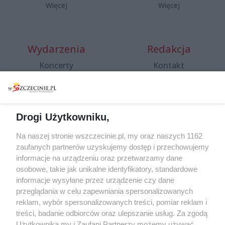
Więcej
Więcej
Wydarzenia
Redakcja
Koncerty
Kontakt
Warsztaty
Regulamin i polityka
prywatności
Spacery i oprowadzania
Reklama
Jarmarki, festyny, pchle
Drogi Użytkowniku,
targi
Redakcja
Wernisaże
Specjalny koncert z okazji
Na naszej stronie wszczecinie.pl, my oraz naszych 1162
20. urodzin portalu
zaufanych partnerów uzyskujemy dostęp i przechowujemy
Więcej
wSzczecinie.pl
informacje na urządzeniu oraz przetwarzamy dane
osobowe, takie jak unikalne identyfikatory, standardowe
Regulamin konkursów
informacje wysyłane przez urządzenie czy dane
śniadaniówka "Hej
przeglądania w celu zapewniania spersonalizowanych
Szczecin! Jest piątek!"
reklam, wybór spersonalizowanych treści, pomiar reklam i
treści, badanie odbiorców oraz ulepszanie usług. Za zgodą
Użytkownika my i Zaufani Partnerzy możemy używać