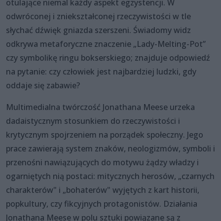
otulające niemal każdy aspekt egzystencji. W
odwróconej i zniekształconej rzeczywistości w tle
słychać dźwięk gniazda szerszeni. Świadomy widz
odkrywa metaforyczne znaczenie „Lady-Melting-Pot”
czy symbolikę ringu bokserskiego; znajduje odpowiedź
na pytanie: czy człowiek jest najbardziej ludzki, gdy
oddaje się zabawie?
Multimedialna twórczość Jonathana Meese urzeka
dadaistycznym stosunkiem do rzeczywistości i
krytycznym spojrzeniem na porządek społeczny. Jego
prace zawierają system znaków, neologizmów, symboli i
przenośni nawiązujących do motywu żądzy władzy i
ogarniętych nią postaci: mitycznych herosów, „czarnych
charakterów" i „bohaterów" wyjętych z kart historii,
popkultury, czy fikcyjnych protagonistów. Działania
Jonathana Meese w polu sztuki powiązane są z