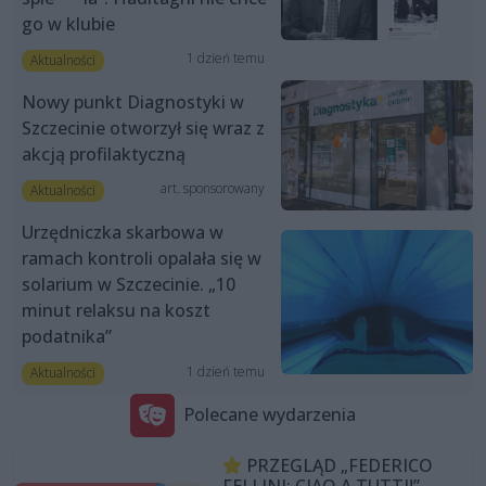
go w klubie
1 dzień temu
Aktualności
Nowy punkt Diagnostyki w
Szczecinie otworzył się wraz z
akcją profilaktyczną
art. sponsorowany
Aktualności
Urzędniczka skarbowa w
ramach kontroli opalała się w
solarium w Szczecinie. „10
minut relaksu na koszt
podatnika”
1 dzień temu
Aktualności
Polecane wydarzenia
PRZEGLĄD „FEDERICO
FELLINI: CIAO A TUTTI!”