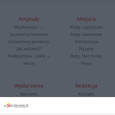
Artykuły
Miejsca
Wiadomości
Kluby i dyskoteki
Szczecin w budowie
Puby i kawiarnie
Szczecińscy pionierzy
Restauracje
Jak jedziesz?
Pizzerie
Publicystyka - cykle
Bary, fast foody
Więcej
Więcej
Wydarzenia
Redakcja
Koncerty
Kontakt
Warsztaty
Regulamin i polityka
prywatności
Spacery i oprowadzania
Reklama