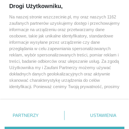
Jarmarki, festyny, pchle
Drogi Użytkowniku,
targi
Redakcja
Wernisaże
Specjalny koncert z okazji
Na naszej stronie wszczecinie.pl, my oraz naszych 1162
20. urodzin portalu
zaufanych partnerów uzyskujemy dostęp i przechowujemy
Więcej
wSzczecinie.pl
informacje na urządzeniu oraz przetwarzamy dane
osobowe, takie jak unikalne identyfikatory, standardowe
Regulamin konkursów
informacje wysyłane przez urządzenie czy dane
śniadaniówka "Hej
przeglądania w celu zapewniania spersonalizowanych
Szczecin! Jest piątek!"
reklam, wybór spersonalizowanych treści, pomiar reklam i
treści, badanie odbiorców oraz ulepszanie usług. Za zgodą
Użytkownika my i Zaufani Partnerzy możemy używać
dokładnych danych geolokalizacyjnych oraz aktywnie
Partnerzy
skanować charakterystykę urządzenia do celów
Praca Szczecin
identyfikacji. Ponieważ cenimy Twoją prywatność, prosimy
o zgodę na korzystanie z tych technologii poprzez
the:protocol
kliknięcie „Akceptuję”. Zgoda jest dobrowolna i zawsze
POZASzczecin.pl
możesz ją zmienić/wycofać klikając przycisk ustawień
prywatności znajdujący się w lewym dolnym rogu strony
PARTNERZY
USTAWIENIA
. Niektóre rodzaje przetwarzania danych nie wymagają
zgody użytkownika, ale masz prawo sprzeciwić się
© 2026 wSzczecinie.pl