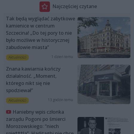
Najczęściej czytane
Tak będą wyglądać zabytkowe
kamienice w centrum
Szczecina! „Do tej pory to nie
było możliwe w historycznej
zabudowie miasta”
1 dzień temu
Aktualności
Znana kawiarnia kończy
działalność. „Moment,
którego nikt się nie
spodziewał”
13 godzin temu
Aktualności
Haniebny wpis członka
zarządu Pogoni po śmierci
Morozowskiego: “niech
spie***la”. Haditaghi nie chce