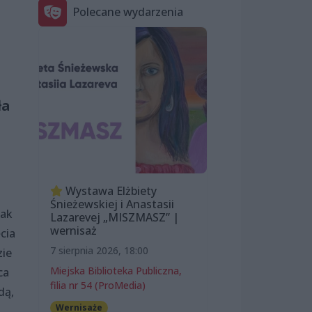
Polecane wydarzenia
ła
Wystawa Elżbiety
Śnieżewskiej i Anastasii
nak
Lazarevej „MISZMASZ” |
wernisaż
cia
7 sierpnia 2026, 18:00
zie
Miejska Biblioteka Publiczna,
ca
filia nr 54 (ProMedia)
dą,
Wernisaże