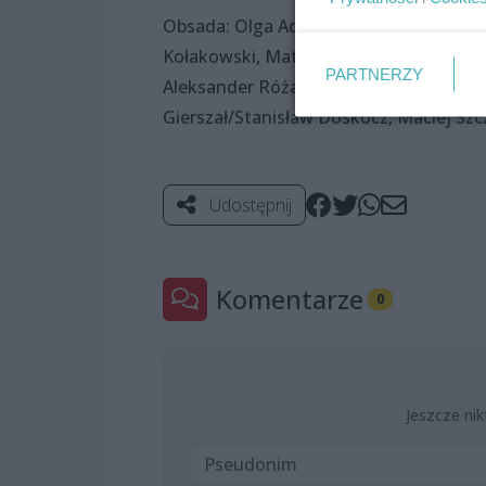
Obsada: Olga Adamska, Joanna Pasternak
Kołakowski, Mateusz Kostrzyński, Miros
PARTNERZY
Aleksander Różanek, Adam Zych, Marek 
Gierszał/Stanisław Doskocz, Maciej Sz
Udostępnij
Komentarze
0
Jeszcze nik