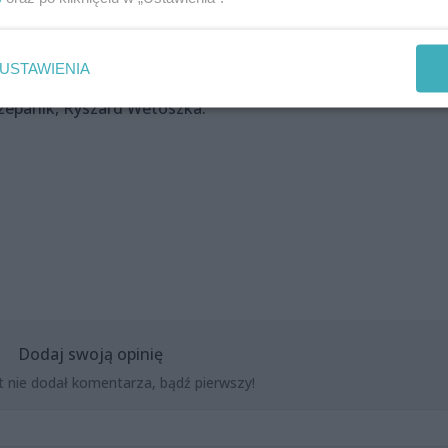
, Piotr Biernat, Adam Dzieciniak, Michał Janicki, Sławomir
ław Kupiec, Tomasz Obara, Karol Olszewski, Jacek Piotrows
USTAWIENIA
Żerański, Przemysław Żychowski oraz gościnnie: Jozue
czepanik, Ryszard Wetoszka.
Dodaj swoją opinię
t nie dodał komentarza, bądź pierwszy!