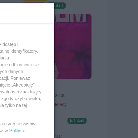
Darmowe
Już dziś
dą.
 dostęp i
lne identyfikatory,
iania
anie odbiorców oraz
nych danych
kacji. Ponieważ
ięcie „Akceptuję”.
SKOLIM
ywatności znajdujący
7 sierpnia 2026, 20:00
ą zgody użytkownika,
Teatr Letni im. Heleny
 tylko na tej
Majdaniec
Koncerty
Już dziś
 naszych serwisów
esz w
Polityce