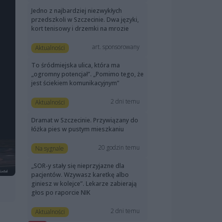
Jedno z najbardziej niezwykłych
przedszkoli w Szczecinie. Dwa języki,
kort tenisowy i drzemki na mrozie
art. sponsorowany
Aktualności
To śródmiejska ulica, która ma
„ogromny potencjał”. „Pomimo tego, że
jest ściekiem komunikacyjnym”
2 dni temu
Aktualności
Dramat w Szczecinie. Przywiązany do
łóżka pies w pustym mieszkaniu
20 godzin temu
Na sygnale
„SOR-y stały się nieprzyjazne dla
pacjentów. Wzywasz karetkę albo
giniesz w kolejce”. Lekarze zabierają
głos po raporcie NIK
2 dni temu
Aktualności