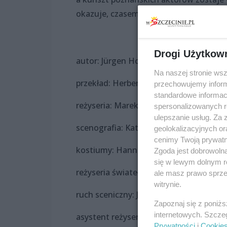
okazuje, czasem wystarczy determinacja
Drogi Użytkow
autor: Jürgen Hofmann
Na naszej stronie ws
przekład: Herbert Kaluza, Marek Giersza
przechowujemy informa
standardowe informac
reżyseria: Marek Gierszał
spersonalizowanych re
ulepszanie usług. Za
scenografia: Katarzyna Banucha
geolokalizacyjnych or
cenimy Twoją prywatno
kostiumy: Hanna Sibilski
Zgoda jest dobrowoln
się w lewym dolnym r
reżyseria świateł: Peter Mayer
ale masz prawo sprzec
witrynie.
ruch sceniczny: Jarosław Staniek i Kata
Zapoznaj się z poniż
internetowych. Szcze
asystent reżysera: Karol Olszewski
Prywatności
i
Cookie