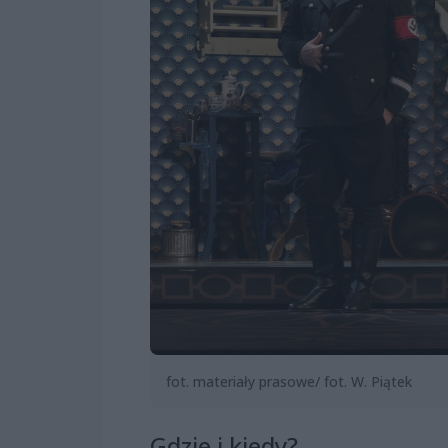
fot. materiały prasowe/ fot. W. Piątek
Gdzie i kiedy?