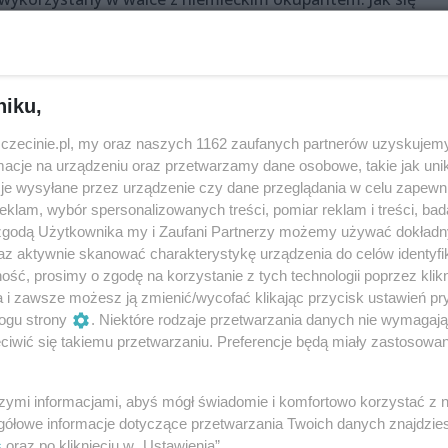
, spryt i siła przekonywania, aby uratować kraj przed zagła
niku,
zczecinie.pl, my oraz naszych 1162 zaufanych partnerów uzyskujemy
ł
cje na urządzeniu oraz przetwarzamy dane osobowe, takie jak unika
je wysyłane przez urządzenie czy dane przeglądania w celu zapewn
klam, wybór spersonalizowanych treści, pomiar reklam i treści, bad
 zgodą Użytkownika my i Zaufani Partnerzy możemy używać dokład
az aktywnie skanować charakterystykę urządzenia do celów identyfi
ść, prosimy o zgodę na korzystanie z tych technologii poprzez klikn
a i zawsze możesz ją zmienić/wycofać klikając przycisk ustawień pr
ogu strony
. Niektóre rodzaje przetwarzania danych nie wymagaj
iwić się takiemu przetwarzaniu. Preferencje będą miały zastosowania
rzyna Zielonka
szymi informacjami, abyś mógł świadomie i komfortowo korzystać z
gółowe informacje dotyczące przetwarzania Twoich danych znajdzi
s
oraz po kliknięciu w „Ustawienia”.