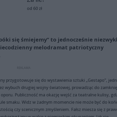
od 60 zł
. póki się śmiejemy” to jednocześnie niezwyk
i niecodzienny melodramat patriotyczny
.
alny przygotowuje się do wystawienia sztuki „Gestapo”, jed
zez wybuch drugiej wojny światowej, prowadząc do zamknię
 oporu. Publiczność ma okazję wejść za teatralne kulisy, gd
 fabule smaku. Widz w żadnym momencie nie może być do koń
istością czy scenicznym zmyśleniem. Fałsz miesza się z praw
wykorzystany w walce z niemieckim okupantem. Jak się