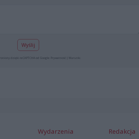
Wyślij
roniony dzięki reCAPTCHA od Google:
Prywatność
|
Warunki
.
Wydarzenia
Redakcja